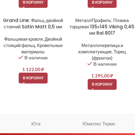
В КОРЗИНУ
В КОРЗИНУ
Grand Line: Фальц двойной
МеталлПрофиль: Планка
стоячий Satin Matt 0,5 мм
торцевая 135х145 Viking 0,45
мм Ral 8017
Фальцевая кровля
,
Двойной
стояций фальц
,
Кровельные
Металлочерепица и
материалы
комплектующие
,
Торец
В наличии
(фронтон)
В наличии
1 122,00
₽
1 295,00
₽
В КОРЗИНУ
В КОРЗИНУ
Юта
Юматекс Термо