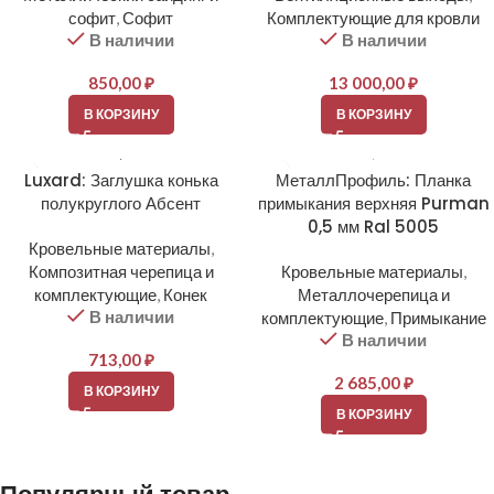
софит
,
Софит
Комплектующие для кровли
В наличии
В наличии
850,00
₽
13 000,00
₽
В КОРЗИНУ
В КОРЗИНУ
Luxard: Заглушка конька
МеталлПрофиль: Планка
полукруглого Абсент
примыкания верхняя Purman
0,5 мм Ral 5005
Кровельные материалы
,
Композитная черепица и
Кровельные материалы
,
комплектующие
,
Конек
Металлочерепица и
В наличии
комплектующие
,
Примыкание
В наличии
713,00
₽
2 685,00
₽
В КОРЗИНУ
В КОРЗИНУ