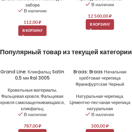
В наличии
забора
В наличии
12 500,00
₽
112,00
₽
В КОРЗИНУ
В КОРЗИНУ
Популярный товар из текущей категории
Grand Line: Кликфальц Satin
Braas: Braas Начальная
0,5 мм Ral 3005
хребтовая черепица
Франкфуртская Черный
Кровельные материалы
,
Фальцевая кровля
,
Фальцевая
Натуральная черепица
,
кровля самозащелкивающаяся,
Цементно-песчаная черепица
кликфальц
натуральная
В наличии
В наличии
787,00
₽
300,00
₽