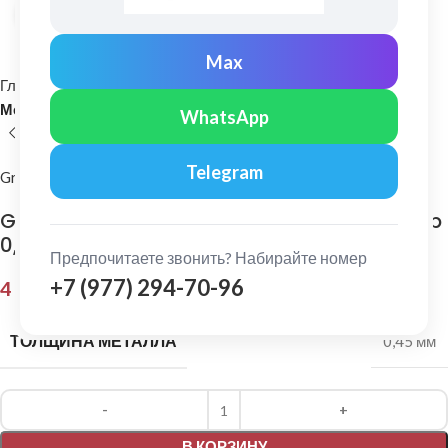
Нажмите, чтобы увеличить
Max
Главная
Кровельные материалы
Металлочерепица и комплектующие
WhatsApp
Telegram
Grand Line
Grand Line: Ендова нижняя 300х300 мм Drap
0,45мм Ral 8017
Предпочитаете звонить? Набирайте номер
+7 (977) 294-70-96
4 258,00
₽
ТОЛЩИНА МЕТАЛЛА
0,45 мм
Alternative:
В КОРЗИНУ