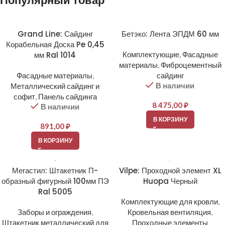
Популярный товар
Grand Line: Сайдинг
Бетэко: Лента ЭПДМ 60 мм
Корабельная Доска Pe 0,45
мм Ral 1014
Комплектующие
,
Фасадные
материалы
,
Фиброцементный
Фасадные материалы
,
сайдинг
В наличии
Металлический сайдинг и
софит
,
Панель сайдинга
8 475,00
₽
В наличии
В КОРЗИНУ
891,00
₽
В КОРЗИНУ
Мегастил: Штакетник П-
Vilpe: Проходной элемент XL
образный фигурный 100мм ПЭ
Huopa Черный
Ral 5005
Комплектующие для кровли
,
Заборы и ограждения
,
Кровельная вентиляция
,
Штакетник металлический для
Проходные элементы