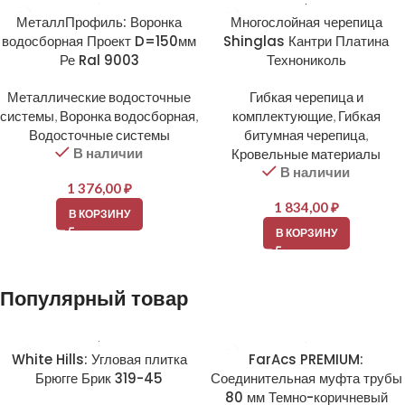
МеталлПрофиль: Воронка
Многослойная черепица
водосборная Проект D=150мм
Shinglas Кантри Платина
Ре Ral 9003
Технониколь
Металлические водосточные
Гибкая черепица и
системы
,
Воронка водосборная
,
комплектующие
,
Гибкая
Водосточные системы
битумная черепица
,
В наличии
Кровельные материалы
В наличии
1 376,00
₽
1 834,00
₽
В КОРЗИНУ
В КОРЗИНУ
Популярный товар
White Hills: Угловая плитка
FarAcs PREMIUM:
Брюгге Брик 319-45
Соединительная муфта трубы
80 мм Темно-коричневый