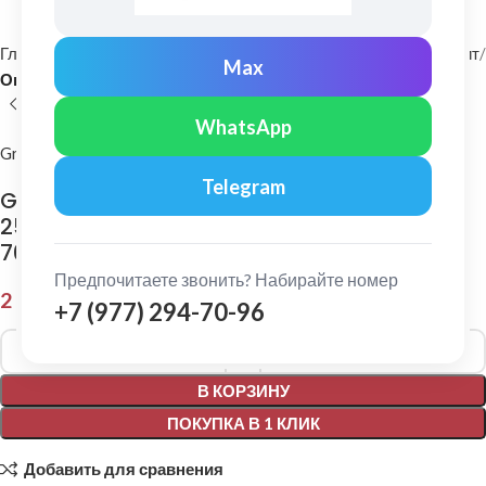
Главная
Фасадные материалы
Металлический сайдинг и софит
Max
Околооконная планка
WhatsApp
Grand Line
Telegram
Grand Line: Планка околооконная простая
250х50 Satin Matt 0,5 мм, длина 2м. Ral
7016
Предпочитаете звонить? Набирайте номер
2 514,00
₽
+7 (977) 294-70-96
Alternative:
В КОРЗИНУ
ПОКУПКА В 1 КЛИК
Добавить для сравнения