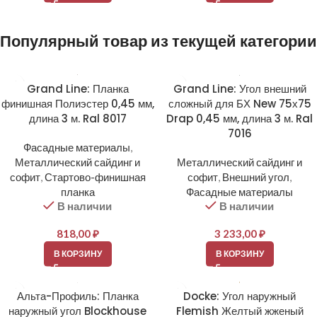
Популярный товар из текущей категории
Grand Line: Планка
Grand Line: Угол внешний
финишная Полиэстер 0,45 мм,
сложный для БХ New 75х75
длина 3 м. Ral 8017
Drap 0,45 мм, длина 3 м. Ral
7016
Фасадные материалы
,
Металлический сайдинг и
Металлический сайдинг и
софит
,
Стартово-финишная
софит
,
Внешний угол
,
планка
Фасадные материалы
В наличии
В наличии
818,00
₽
3 233,00
₽
В КОРЗИНУ
В КОРЗИНУ
Альта-Профиль: Планка
Docke: Угол наружный
наружный угол Blockhouse
Flemish Желтый жженый