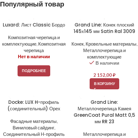
Популярный товар
Luxard: Лист Classic Бордо
Grand Line: Конек плоский
145х145 мм Satin Ral 3009
Композитная черепица и
комплектующие
,
Композитная
Конек
,
Кровельные материалы
,
черепица
Металлочерепица и
Нет в наличии
комплектующие
В наличии
ПОДРОБНЕЕ
2 152,00
₽
В КОРЗИНУ
Docke: LUX H-профиль
Grand Line:
(соединительный) Орех
Металлочерепица Камея
GreenCoat Pural Matt 0,5
Фасадные материалы
,
мм RR 23
Виниловый сайдинг
,
Соединительный H-профиль
Металлочерепица и