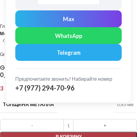
Нажмите, чтобы увеличить
Max
Главная
Кровельные материалы
Металлочерепица и комплектующие
WhatsApp
Telegram
Grand Line
Grand Line: Ендова нижняя 300х300 мм Pe
0,45 мм Ral 3005
Предпочитаете звонить? Набирайте номер
+7 (977) 294-70-96
3 746,00
₽
ТОЛЩИНА МЕТАЛЛА
0,45 мм
Alternative:
В КОРЗИНУ