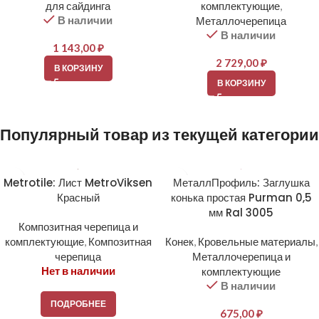
для сайдинга
комплектующие
,
В наличии
Металлочерепица
В наличии
1 143,00
₽
2 729,00
₽
В КОРЗИНУ
В КОРЗИНУ
Популярный товар из текущей категории
Metrotile: Лист MetroViksen
МеталлПрофиль: Заглушка
Красный
конька простая Purman 0,5
мм Ral 3005
Композитная черепица и
комплектующие
,
Композитная
Конек
,
Кровельные материалы
,
черепица
Металлочерепица и
Нет в наличии
комплектующие
В наличии
ПОДРОБНЕЕ
675,00
₽