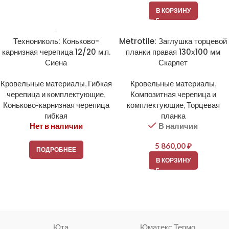
В КОРЗИНУ
Технониколь: Коньково-
Metrotile: Заглушка торцевой
карнизная черепица 12/20 м.п.
планки правая 130х100 мм
Сиена
Скарлет
Кровельные материалы
,
Гибкая
Кровельные материалы
,
черепица и комплектующие
,
Композитная черепица и
Коньково-карнизная черепица
комплектующие
,
Торцевая
гибкая
планка
Нет в наличии
В наличии
5 860,00
₽
ПОДРОБНЕЕ
В КОРЗИНУ
Юта
Юматекс Термо