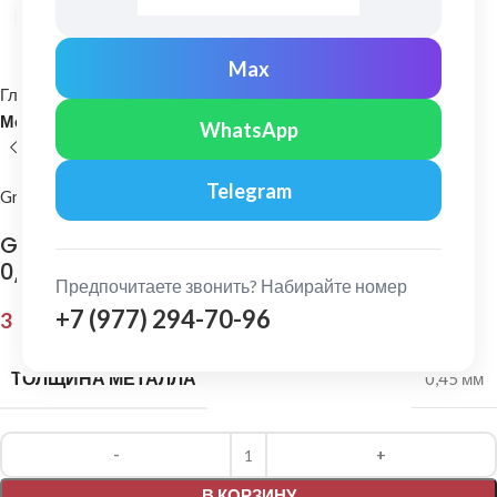
Нажмите, чтобы увеличить
Max
Главная
Кровельные материалы
Металлочерепица и комплектующие
WhatsApp
Telegram
Grand Line
Grand Line: Ендова нижняя 300х300 мм Pe
0,45 мм Ral 5005
Предпочитаете звонить? Набирайте номер
+7 (977) 294-70-96
3 746,00
₽
ТОЛЩИНА МЕТАЛЛА
0,45 мм
Alternative:
В КОРЗИНУ