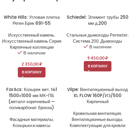
White Hills: Угловая плитка
Schiedel: Элемент трубы 250
Реген Брик 691-55
мм д.200
Искусственный камень
,
Стальные дымоходы Permeter
,
Искусственный камень Серия
Система 200
,
Дымоходы
В наличии
Кирпичные коллекции
В наличии
9 450,00
₽
2 350,00
₽
В КОРЗИНУ
В КОРЗИНУ
FarAcs: Козырек мет. №1
Vilpe: Вентиляционный выход
1500х1000 мм МК-ПБ
XL FLOW 160P/ИЗ/500
(металл коричневый —
Кирпичный
поликарбонат бронза)
Кровельная вентиляция
,
Фасадные материалы
,
Вентиляционные выходы
,
Козырьки и навесы
Комплектующие для кровли