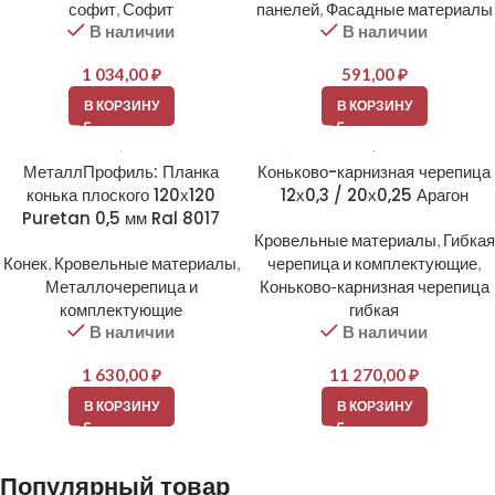
софит
,
Софит
панелей
,
Фасадные материалы
В наличии
В наличии
1 034,00
₽
591,00
₽
В КОРЗИНУ
В КОРЗИНУ
МеталлПрофиль: Планка
Коньково-карнизная черепица
конька плоского 120х120
12х0,3 / 20х0,25 Арагон
Puretan 0,5 мм Ral 8017
Кровельные материалы
,
Гибкая
Конек
,
Кровельные материалы
,
черепица и комплектующие
,
Металлочерепица и
Коньково-карнизная черепица
комплектующие
гибкая
В наличии
В наличии
1 630,00
₽
11 270,00
₽
В КОРЗИНУ
В КОРЗИНУ
Популярный товар