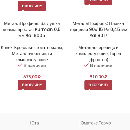
В КОРЗИНУ
МеталлПрофиль: Заглушка
МеталлПрофиль: Планка
конька простая Purman 0,5
торцевая 90х115 Ре 0,45 мм
мм Ral 6005
Ral 8017
Конек
,
Кровельные материалы
,
Металлочерепица и
Металлочерепица и
комплектующие
,
Торец
комплектующие
(фронтон)
В наличии
В наличии
675,00
₽
910,00
₽
В КОРЗИНУ
В КОРЗИНУ
Юта
Юматекс Термо