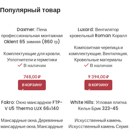
Популярный товар
Daxmer: Пена
Luxard: Вентилятор
профессиональная монтажная
кровельный Roman Коралл
Oklent 65 зимняя (860 гр)
Композитная черепица и
Комплектующие для кровли
,
комплектующие
,
Вентиляция
,
Уплотнители и герметики
Кровельные материалы
В наличии
В наличии
748,00
₽
9 394,00
₽
В КОРЗИНУ
В КОРЗИНУ
Fakro: Окно мансардное FTP-
White Hills: Угловая плитка
V U5 Thermo LUX 66х140
Кельн Брик 323-45
Мансардные окна
,
Деревянные
Искусственный камень
,
мансардные окна
,
Мансардные
Искусственный камень Серия