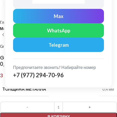
Нажмите, чтобы увеличить
Max
Главная
Кровельные материалы
Металлочерепица и комплектующие
WhatsApp
Telegram
Grand Line
Grand Line: Ендова нижняя 300х300 мм Pe
0,4 мм Ral 7024
Предпочитаете звонить? Набирайте номер
+7 (977) 294-70-96
3 746,00
₽
ТОЛЩИНА МЕТАЛЛА
0,4 мм
Alternative:
В КОРЗИНУ