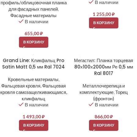
В наличии
профиль/облицовочная планка
для фасадных панелей
,
1 255,00
₽
Фасадные материалы
В наличии
В КОРЗИНУ
655,00
₽
В КОРЗИНУ
Grand Line: Кликфальц Pro
Мегастил: Планка торцевая
Satin Matt 0,5 мм Ral 7024
80х100х2000мм Ре 0,5 мм
Ral 8017
Кровельные материалы
,
Фальцевая кровля
,
Фальцевая
Металлочерепица и
кровля самозащелкивающаяся,
комплектующие
,
Торец
кликфальц
(фронтон)
В наличии
В наличии
1 493,00
₽
866,00
₽
В КОРЗИНУ
В КОРЗИНУ