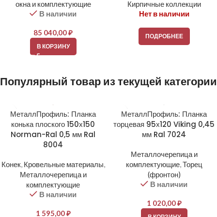
окна и комплектующие
Кирпичные коллекции
В наличии
Нет в наличии
85 040,00
₽
ПОДРОБНЕЕ
В КОРЗИНУ
Популярный товар из текущей категории
МеталлПрофиль: Планка
МеталлПрофиль: Планка
конька плоского 150х150
торцевая 95х120 Viking 0,45
Norman-Ral 0,5 мм Ral
мм Ral 7024
8004
Металлочерепица и
Конек
,
Кровельные материалы
,
комплектующие
,
Торец
Металлочерепица и
(фронтон)
В наличии
комплектующие
В наличии
1 020,00
₽
1 595,00
₽
В КОРЗИНУ