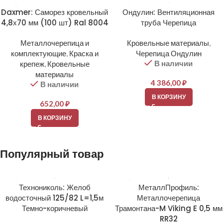
Daxmer: Саморез кровельный
Ондулин: Вентиляционная
4,8х70 мм (100 шт) Ral 8004
труба Черепица
Металлочерепица и
Кровельные материалы
,
комплектующие
,
Краска и
Черепица Ондулин
В наличии
крепеж
,
Кровельные
материалы
4 386,00
₽
В наличии
В КОРЗИНУ
652,00
₽
В КОРЗИНУ
Популярный товар
Технониколь: Желоб
МеталлПрофиль:
водосточный 125/82 L=1,5м
Металлочерепица
Темно-коричневый
Трамонтана-M Viking E 0,5 мм
RR32