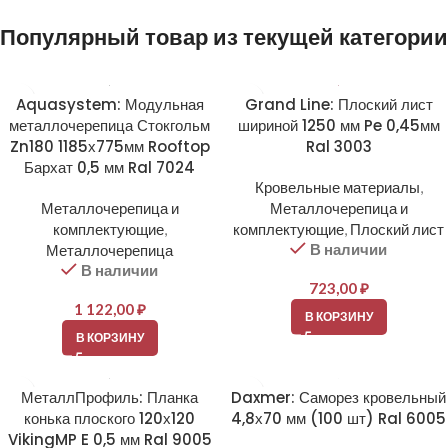
Популярный товар из текущей категории
Aquasystem: Модульная
Grand Line: Плоский лист
металлочерепица Стокгольм
шириной 1250 мм Pe 0,45мм
Zn180 1185х775мм Rooftop
Ral 3003
Бархат 0,5 мм Ral 7024
Кровельные материалы
,
Металлочерепица и
Металлочерепица и
комплектующие
,
комплектующие
,
Плоский лист
В наличии
Металлочерепица
В наличии
723,00
₽
1 122,00
₽
В КОРЗИНУ
В КОРЗИНУ
МеталлПрофиль: Планка
Daxmer: Саморез кровельный
конька плоского 120х120
4,8х70 мм (100 шт) Ral 6005
VikingMP E 0,5 мм Ral 9005