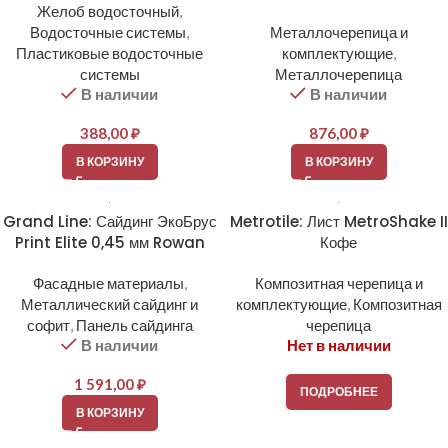
Желоб водосточный
,
Водосточные системы
,
Металлочерепица и
Пластиковые водосточные
комплектующие
,
системы
Металлочерепица
В наличии
В наличии
388,00
₽
876,00
₽
В КОРЗИНУ
В КОРЗИНУ
Grand Line: Сайдинг ЭкоБрус
Metrotile: Лист MetroShake II
Print Elite 0,45 мм Rowan
Кофе
Фасадные материалы
,
Композитная черепица и
Металлический сайдинг и
комплектующие
,
Композитная
софит
,
Панель сайдинга
черепица
В наличии
Нет в наличии
1 591,00
₽
ПОДРОБНЕЕ
В КОРЗИНУ