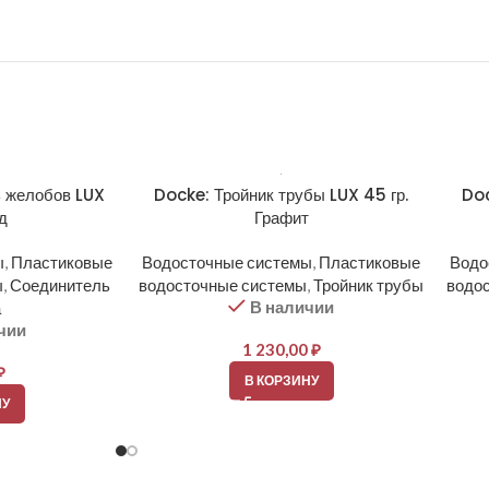
 желобов LUX
Docke: Тройник трубы LUX 45 гр.
Doc
д
Графит
ы
,
Пластиковые
Водосточные системы
,
Пластиковые
Водо
ы
,
Соединитель
водосточные системы
,
Тройник трубы
водо
В наличии
а
чии
1 230,00
₽
₽
В КОРЗИНУ
НУ