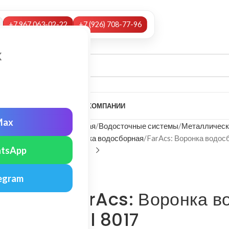
+7 967 063-02-22
+7 (926) 708-77-96
х
А
НАШИ УСЛУГИ
МОНТАЖ
О КОМПАНИИ
Max
Главная
Водосточные системы
Металлическ
Воронка водосборная
FarAcs: Воронка водос
tsApp
FarAcs
egram
FarAcs: Воронка в
Ral 8017