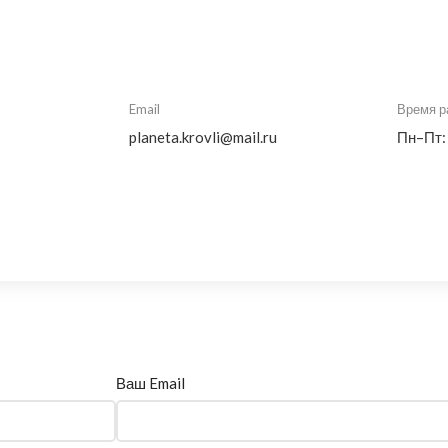
Email
Время р
planeta.krovli@mail.ru
Пн–Пт:
Ваш Email