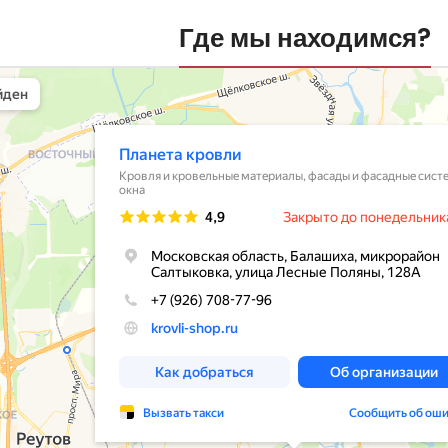
Где мы находимся?
вли
овельные материалы в Балашихе
шихе