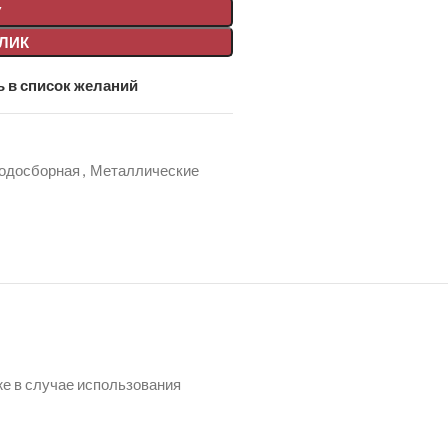
У
КЛИК
 в список желаний
водосборная
,
Металлические
же в случае использования