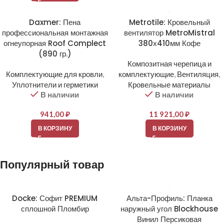
Daxmer: Пена
Metrotile: Кровельный
профессиональная монтажная
вентилятор MetroMistral
огнеупорная Roof Complect
380х410мм Кофе
(890 гр.)
Композитная черепица и
Комплектующие для кровли
,
комплектующие
,
Вентиляция
,
Уплотнители и герметики
Кровельные материалы
В наличии
В наличии
941,00
₽
11 921,00
₽
В КОРЗИНУ
В КОРЗИНУ
Популярный товар
Docke: Софит PREMIUM
Альта-Профиль: Планка
сплошной Пломбир
наружный угол Blockhouse
Винил Персиковая