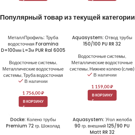
Популярный товар из текущей категории
МеталлПрофиль: Труба
Aquasystem: Отвод трубы
водосточная Foramina
150/100 PU RR 32
D=100мм L=3м PUR Ral 6005
Водосточные системы
,
Водосточные системы
,
Металлические водосточные
Металлические водосточные
системы
,
Нижнее колено (слив)
В наличии
системы
,
Труба водосточная
В наличии
1 159,00
₽
1 756,00
₽
В КОРЗИНУ
В КОРЗИНУ
Docke: Колено трубы
Aquasystem: Угол желоба
Premium 72 гр. Шоколад
90 гр. внешний 125/90 PU
Matt RR 32