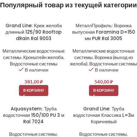
Популярный товар из текущей категории
Grand Line: Крюк желоба
МеталлПрофиль: Воронка
длинный 125/90 Rooftop
выпускная Foramina D=150
dRain Ral 9003
мм PUR Ral 3005
Металлические водосточные
Металлические водосточные
системы
,
Кронштейн желоба
,
системы
,
Воронка (выход из
Водосточные системы
желоба)
,
Водосточные системы
В наличии
В наличии
381,00
₽
540,00
₽
В КОРЗИНУ
В КОРЗИНУ
Aquasystem: Труба
Grand Line: Труба
водосточная 150/100 PU 3 м
водосточная Классика L=3м
Ral 7024
Коричневый
Водосточные системы
,
Водосточные системы
,