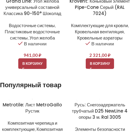
Grand Line: Угол желоба
Krovent: Коньковый элемент
универсальный составной
Pipe-Cone Серый (RAL
Классика 90-150° Шоколад
7024)
Водосточные системы
,
Комплектующие для кровли
,
Пластиковые водосточные
Кровельная вентиляция
,
системы
,
Угол желоба
Кровельные аэраторы
В наличии
В наличии
941,00
₽
2 321,00
₽
В КОРЗИНУ
В КОРЗИНУ
Популярный товар
Metrotile: Лист MetroGallo
Русь: Снегозадержатель
Рустик
трубчатый D25 NewLine 4
опоры 3 м. Ral 3005
Композитная черепица и
комплектующие
,
Композитная
Элементы безопасности