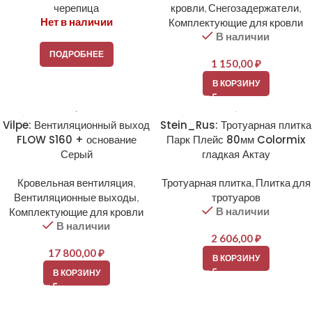
черепица
кровли
,
Снегозадержатели
,
Нет в наличии
Комплектующие для кровли
В наличии
ПОДРОБНЕЕ
1 150,00
₽
В КОРЗИНУ
Vilpe: Вентиляционный выход
Stein_Rus: Тротуарная плитка
FLOW S160 + основание
Парк Плейс 80мм Colormix
Серый
гладкая Актау
Кровельная вентиляция
,
Тротуарная плитка
,
Плитка для
Вентиляционные выходы
,
тротуаров
В наличии
Комплектующие для кровли
В наличии
2 606,00
₽
17 800,00
₽
В КОРЗИНУ
В КОРЗИНУ