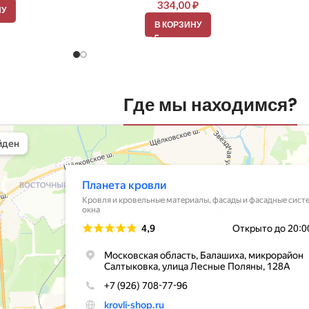
334,00
₽
НУ
В КОРЗИНУ
Где мы находимся?
вли
овельные материалы в Балашихе
шихе