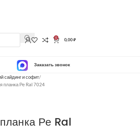
0
0,00
₽
Заказать звонок
й сайдинг и софит
я планка Ре Ral 7024
планка Ре Ral