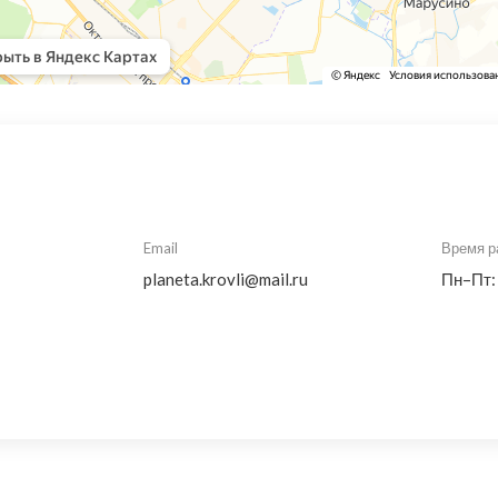
Email
Время р
planeta.krovli@mail.ru
Пн–Пт: