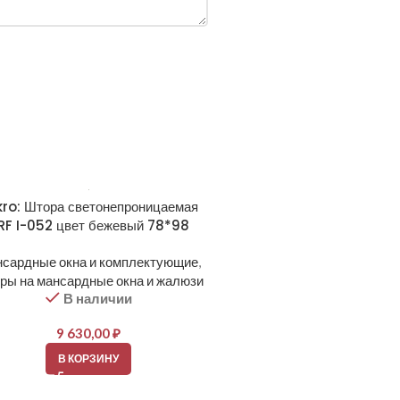
kro: Штора светонепроницаемая
RF I-052 цвет бежевый 78*98
сардные окна и комплектующие
,
ры на мансардные окна и жалюзи
В наличии
9 630,00
₽
В КОРЗИНУ