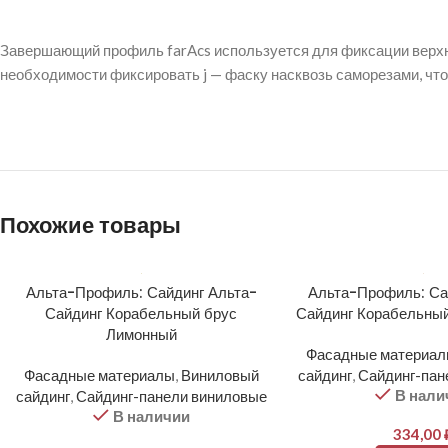
Завершающий профиль farAcs используется для фиксации верхне
необходимости фиксировать j — фаску насквозь саморезами, что
Похожие товары
Альта-Профиль: Сайдинг Альта-
Альта-Профиль: Са
Сайдинг Корабельный брус
Сайдинг Корабельный
Лимонный
Фасадные материа
Фасадные материалы
,
Виниловый
сайдинг
,
Сайдинг-пан
В нали
сайдинг
,
Сайдинг-панели виниловые
В наличии
334,00