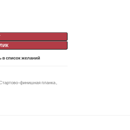
У
КЛИК
 в список желаний
Стартово-финишная планка
,