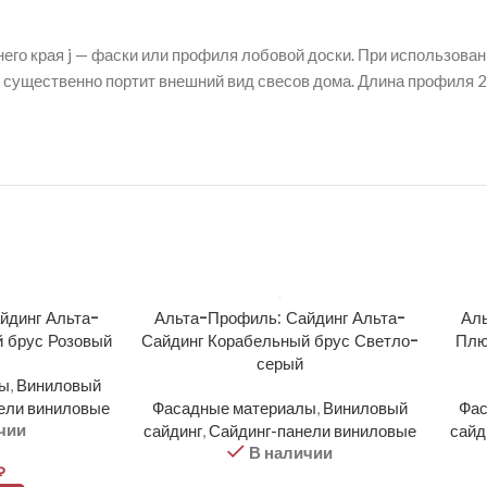
го края j — фаски или профиля лобовой доски. При использова
 существенно портит внешний вид свесов дома. Длина профиля 2
йдинг Альта-
Альта-Профиль: Сайдинг Альта-
Аль
 брус Розовый
Сайдинг Корабельный брус Светло-
Плю
серый
лы
,
Виниловый
ели виниловые
Фасадные материалы
,
Виниловый
Фас
чии
сайдинг
,
Сайдинг-панели виниловые
сайд
В наличии
₽