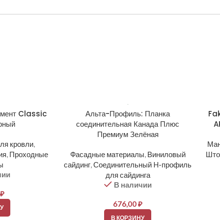
емент Classic
Альта-Профиль: Планка
Fa
рный
соединительная Канада Плюс
A
Премиум Зелёная
ля кровли
,
Ман
ия
,
Проходные
Фасадные материалы
,
Виниловый
Што
ы
сайдинг
,
Соединительный H-профиль
чии
для сайдинга
В наличии
₽
676,00
₽
У
В КОРЗИНУ