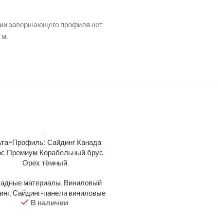
нии завершающего профиля нет
 м.
та-Профиль: Сайдинг Канада
Альта-Профиль: Сайдинг 
с Премиум Корабельный брус
Плюс Премиум Корабельны
Орех тёмный
Синий
адные материалы
,
Виниловый
Фасадные материалы
,
Вин
инг
,
Сайдинг-панели виниловые
сайдинг
,
Сайдинг-панели ви
В наличии
В наличии