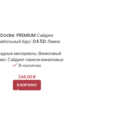
Docke: PREMIUM Сайдинг
Docke: PREMIUM Сайд
рабельный брус D4.5D Лимон
Корабельный брус D4.5D 
адные материалы
,
Виниловый
Фасадные материалы
,
Вин
инг
,
Сайдинг-панели виниловые
сайдинг
,
Сайдинг-панели ви
В наличии
В наличии
364,00
₽
364,00
₽
В КОРЗИНУ
В КОРЗИНУ