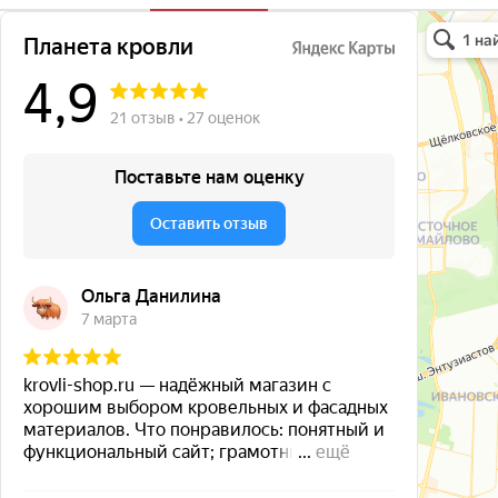
Планета кро
Кровля и кр
Окна в Бала