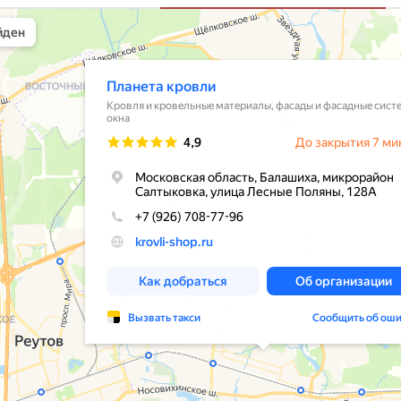
вли
овельные материалы в Балашихе
шихе