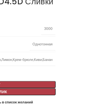
D4.5D Сливки
3000
Однотонная
,Лимон,Крем-брюле,Киви,Банан
У
КЛИК
 в список желаний