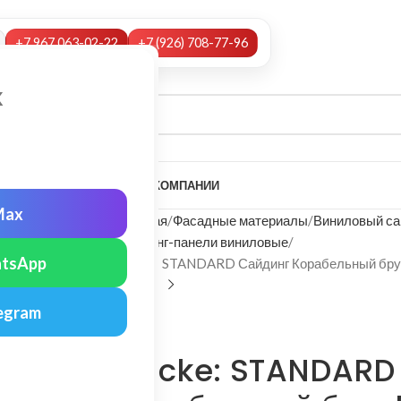
+7 967 063-02-22
+7 (926) 708-77-96
х
А
НАШИ УСЛУГИ
МОНТАЖ
О КОМПАНИИ
Max
Главная
Фасадные материалы
Виниловый са
Сайдинг-панели виниловые
tsApp
Docke: STANDARD Сайдинг Корабельный бру
egram
Docke
Docke: STANDARD 