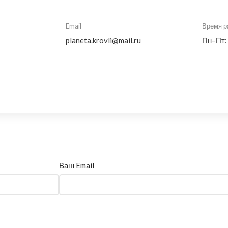
Email
Время р
planeta.krovli@mail.ru
Пн–Пт:
Ваш Email