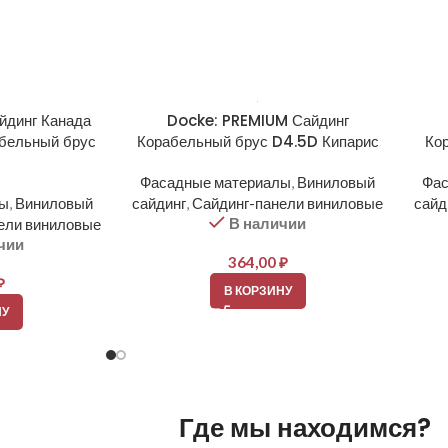
йдинг Канада
Docke: PREMIUM Сайдинг
бельный брус
Корабельный брус D4.5D Кипарис
Ко
Фасадные материалы
,
Виниловый
Фас
лы
,
Виниловый
сайдинг
,
Сайдинг-панели виниловые
сайд
В наличии
ели виниловые
чии
364,00
₽
₽
В КОРЗИНУ
НУ
Где мы находимся?