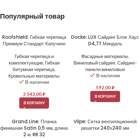
Популярный товар
Roofshield: Гибкая черепица
Docke: LUX Сайдинг Блок Хаус
Премиум Стандарт Капучино
D4,7T Миндаль
Гибкая черепица и
Фасадные материалы
,
комплектующие
,
Гибкая
Виниловый сайдинг
,
Сайдинг-
битумная черепица
,
панели виниловые
В наличии
Кровельные материалы
В наличии
592,00
₽
2 543,00
₽
В КОРЗИНУ
В КОРЗИНУ
Grand Line: Планка
Vilpe: Сетка вентиляционной
финишная Satin 0,5 мм, длина
решетки 240х240 мм
2 м. RR 32