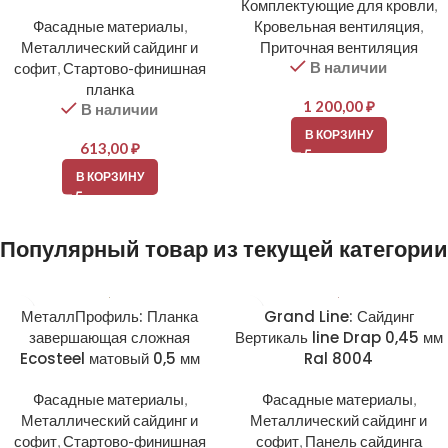
Комплектующие для кровли
,
Фасадные материалы
,
Кровельная вентиляция
,
Металлический сайдинг и
Приточная вентиляция
В наличии
софит
,
Стартово-финишная
планка
1 200,00
₽
В наличии
В КОРЗИНУ
613,00
₽
В КОРЗИНУ
Популярный товар из текущей категории
МеталлПрофиль: Планка
Grand Line: Сайдинг
завершающая сложная
Вертикаль line Drap 0,45 мм
Ecosteel матовый 0,5 мм
Ral 8004
Фасадные материалы
,
Фасадные материалы
,
Металлический сайдинг и
Металлический сайдинг и
софит
,
Стартово-финишная
софит
,
Панель сайдинга