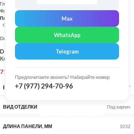
Главная
Фасадные материалы
Фасадные панели (Цокольный сайдинг) для отделки дома
Max
Пластиковые фасадные панели
WhatsApp
Docke
Docke: Фасадная панель Premium Berg
Telegram
Коричневый
715,00
₽
Предпочитаете звонить? Набирайте номер
+7 (977) 294-70-96
ВЕС ПАНЕЛИ, КГ
1,7
ВИД ОТДЕЛКИ
Под кирпич
ДЛИНА ПАНЕЛИ, ММ
1032