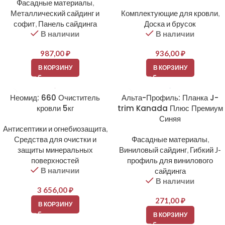
Фасадные материалы
,
Металлический сайдинг и
Комплектующие для кровли
,
софит
,
Панель сайдинга
Доска и брусок
В наличии
В наличии
987,00
₽
936,00
₽
В КОРЗИНУ
В КОРЗИНУ
Неомид: 660 Очиститель
Альта-Профиль: Планка J-
кровли 5кг
trim Kanada Плюс Премиум
Синяя
Антисептики и огнебиозащита
,
Средства для очистки и
Фасадные материалы
,
защиты минеральных
Виниловый сайдинг
,
Гибкий J-
поверхностей
профиль для винилового
В наличии
сайдинга
В наличии
3 656,00
₽
271,00
₽
В КОРЗИНУ
В КОРЗИНУ