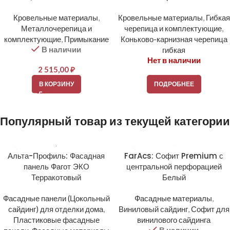
Кровельные материалы
,
Кровельные материалы
,
Гибкая
Металлочерепица и
черепица и комплектующие
,
комплектующие
,
Примыкание
Коньково-карнизная черепица
В наличии
гибкая
Нет в наличии
2 515,00
₽
В КОРЗИНУ
ПОДРОБНЕЕ
Популярный товар из текущей категории
Альта-Профиль: Фасадная
FarAcs: Софит Premium с
панель Фагот ЭКО
центральной перфорацией
Терракотовый
Белый
Фасадные панели (Цокольный
Фасадные материалы
,
сайдинг) для отделки дома
,
Виниловый сайдинг
,
Софит для
Пластиковые фасадные
винилового сайдинга