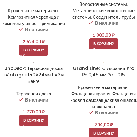
Водосточные системы
,
Кровельные материалы
,
Металлические водосточные
Композитная черепица и
системы
,
Соединитель трубы
В наличии
комплектующие
,
Примыкание
В наличии
1 083,00
₽
2 624,00
₽
В КОРЗИНУ
В КОРЗИНУ
UnoDeck: Террасная доска
Grand Line: Кликфальц Pro
«Vintage» 150×24мм L=3м
Ре 0,45 мм Ral 1015
Венге
Кровельные материалы
,
Террасная доска
Фальцевая кровля
,
Фальцевая
В наличии
кровля самозащелкивающаяся,
кликфальц
1 770,00
₽
В наличии
В КОРЗИНУ
704,00
₽
В КОРЗИНУ