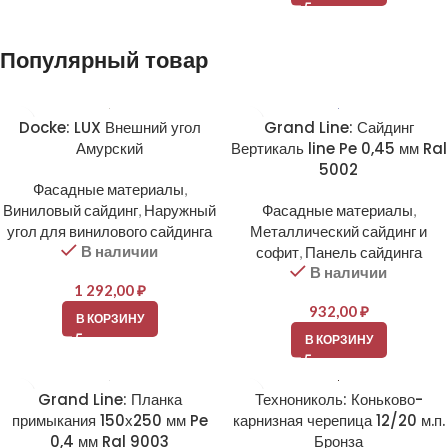
Популярный товар
Docke: LUX Внешний угол
Grand Line: Сайдинг
Амурский
Вертикаль line Pe 0,45 мм Ral
5002
Фасадные материалы
,
Виниловый сайдинг
,
Наружный
Фасадные материалы
,
угол для винилового сайдинга
Металлический сайдинг и
В наличии
софит
,
Панель сайдинга
В наличии
1 292,00
₽
932,00
₽
В КОРЗИНУ
В КОРЗИНУ
Grand Line: Планка
Технониколь: Коньково-
примыкания 150х250 мм Pe
карнизная черепица 12/20 м.п.
0,4 мм Ral 9003
Бронза