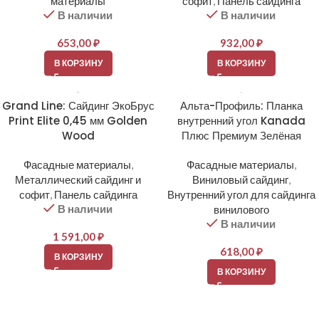
материалы
софит
,
Панель сайдинга
В наличии
В наличии
653,00
₽
932,00
₽
В КОРЗИНУ
В КОРЗИНУ
Grand Line: Сайдинг ЭкоБрус
Альта-Профиль: Планка
Print Elite 0,45 мм Golden
внутренний угол Kanada
Wood
Плюс Премиум Зелёная
Фасадные материалы
,
Фасадные материалы
,
Металлический сайдинг и
Виниловый сайдинг
,
софит
,
Панель сайдинга
Внутренний угол для сайдинга
В наличии
винилового
В наличии
1 591,00
₽
618,00
₽
В КОРЗИНУ
В КОРЗИНУ