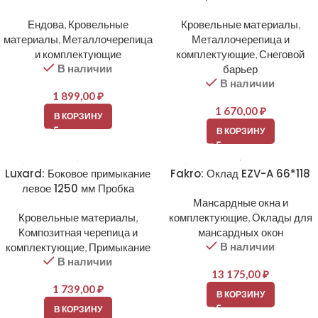
Ендова
,
Кровельные
Кровельные материалы
,
материалы
,
Металлочерепица
Металлочерепица и
и комплектующие
комплектующие
,
Снеговой
В наличии
барьер
В наличии
1 899,00
₽
1 670,00
₽
В КОРЗИНУ
В КОРЗИНУ
Luxard: Боковое примыкание
Fakro: Оклад EZV-A 66*118
левое 1250 мм Пробка
Мансардные окна и
Кровельные материалы
,
комплектующие
,
Оклады для
Композитная черепица и
мансардных окон
В наличии
комплектующие
,
Примыкание
В наличии
13 175,00
₽
1 739,00
₽
В КОРЗИНУ
В КОРЗИНУ