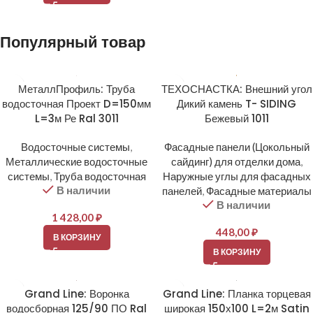
Популярный товар
МеталлПрофиль: Труба
ТЕХОСНАСТКА: Внешний угол
водосточная Проект D=150мм
Дикий камень T- SIDING
L=3м Ре Ral 3011
Бежевый 1011
Водосточные системы
,
Фасадные панели (Цокольный
Металлические водосточные
сайдинг) для отделки дома
,
системы
,
Труба водосточная
Наружные углы для фасадных
В наличии
панелей
,
Фасадные материалы
В наличии
1 428,00
₽
448,00
₽
В КОРЗИНУ
В КОРЗИНУ
Grand Line: Воронка
Grand Line: Планка торцевая
водосборная 125/90 ПО Ral
широкая 150х100 L=2м Satin