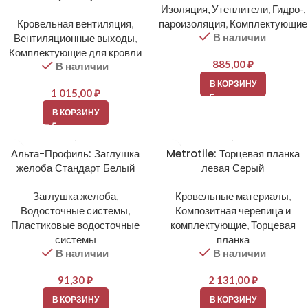
Изоляция, Утеплители
,
Гидро-,
Кровельная вентиляция
,
пароизоляция
,
Комплектующие
В наличии
Вентиляционные выходы
,
Комплектующие для кровли
885,00
₽
В наличии
В КОРЗИНУ
1 015,00
₽
В КОРЗИНУ
Альта-Профиль: Заглушка
Metrotile: Торцевая планка
желоба Стандарт Белый
левая Серый
Заглушка желоба
,
Кровельные материалы
,
Водосточные системы
,
Композитная черепица и
Пластиковые водосточные
комплектующие
,
Торцевая
системы
планка
В наличии
В наличии
91,30
₽
2 131,00
₽
В КОРЗИНУ
В КОРЗИНУ