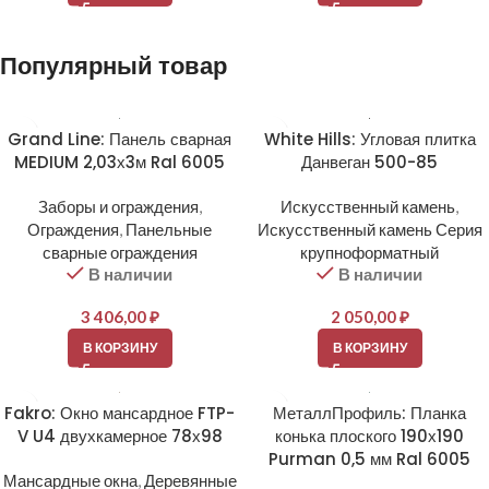
Популярный товар
Grand Line: Панель сварная
White Hills: Угловая плитка
MEDIUM 2,03х3м Ral 6005
Данвеган 500-85
Заборы и ограждения
,
Искусственный камень
,
Ограждения
,
Панельные
Искусственный камень Серия
сварные ограждения
крупноформатный
В наличии
В наличии
3 406,00
₽
2 050,00
₽
В КОРЗИНУ
В КОРЗИНУ
Fakro: Окно мансардное FTP-
МеталлПрофиль: Планка
V U4 двухкамерное 78х98
конька плоского 190х190
Purman 0,5 мм Ral 6005
Мансардные окна
,
Деревянные