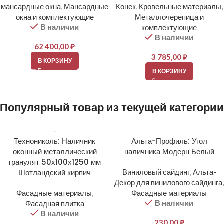
мансардные окна
,
Мансардные
Конек
,
Кровельные материалы
,
окна и комплектующие
Металлочерепица и
В наличии
комплектующие
В наличии
62 400,00
₽
3 785,00
₽
В КОРЗИНУ
В КОРЗИНУ
Популярный товар из текущей категории
Технониколь: Наличник
Альта-Профиль: Угол
оконный металлический
наличника Модерн Белый
гранулят 50х100х1250 мм
Шотландский кирпич
Виниловый сайдинг
,
Альта-
Декор для винилового сайдинга
,
Фасадные материалы
,
Фасадные материалы
В наличии
Фасадная плитка
В наличии
230,00
₽