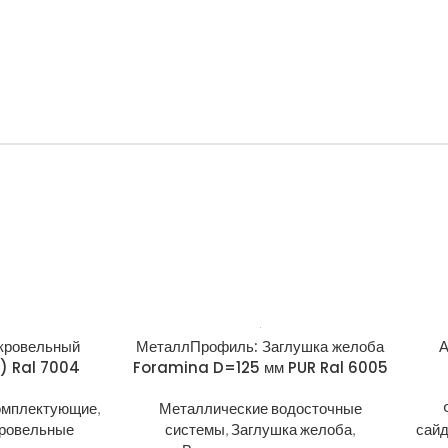
кровельный
МеталлПрофиль: Заглушка желоба
А
т) Ral 7004
Foramina D=125 мм PUR Ral 6005
омплектующие
,
Металлические водосточные
ровельные
системы
,
Заглушка желоба
,
сайд