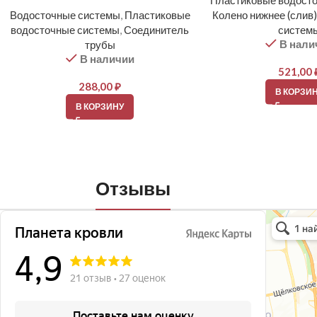
Пластиковые водост
Водосточные системы
,
Пластиковые
Колено нижнее (слив)
водосточные системы
,
Соединитель
систем
В нали
трубы
В наличии
521,00
288,00
₽
В КОРЗИ
В КОРЗИНУ
Отзывы
Планета кро
Кровля и кр
Окна в Бала