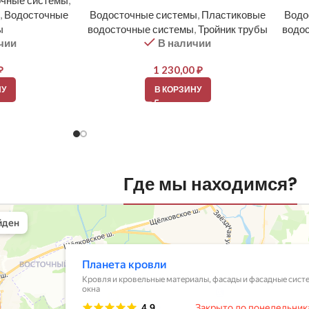
очные системы
,
,
Водосточные
Водосточные системы
,
Пластиковые
Водо
ы
водосточные системы
,
Тройник трубы
водо
чии
В наличии
₽
1 230,00
₽
НУ
В КОРЗИНУ
Где мы находимся?
вли
овельные материалы в Балашихе
шихе