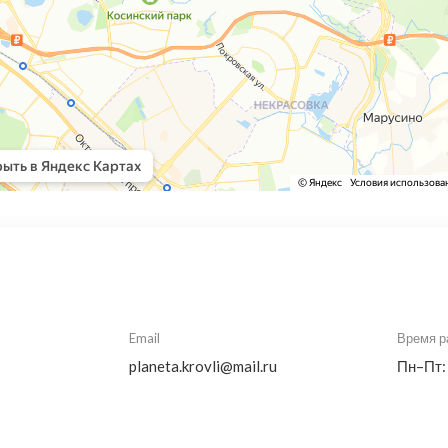
Email
Время р
planeta.krovli@mail.ru
Пн–Пт: