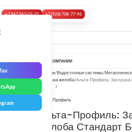
+7 967 063-02-22
+7 (926) 708-77-96
х
А
НАШИ УСЛУГИ
МОНТАЖ
О КОМПАНИИ
Max
Главная
Водосточные системы
Металлическ
Заглушка желоба
Альта-Профиль: Заглушка
tsApp
Альта-Профиль
egram
Альта-Профиль: З
желоба Стандарт 