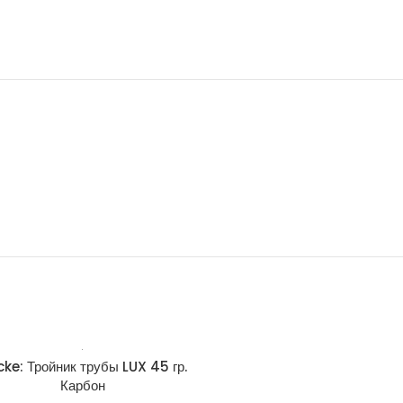
ke: Тройник трубы LUX 45 гр.
Docke: Труба водосточная
Карбон
100 мм, 3 м Карбон