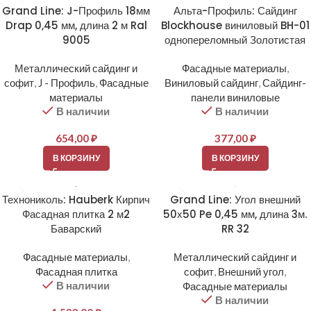
Grand Line: J-Профиль 18мм
Альта-Профиль: Сайдинг
Drap 0,45 мм, длина 2 м Ral
Blockhouse виниловый BH-01
9005
однопереломный Золотистая
Металлический сайдинг и
Фасадные материалы
,
софит
,
J - Профиль
,
Фасадные
Виниловый сайдинг
,
Сайдинг-
материалы
панели виниловые
В наличии
В наличии
654,00
₽
377,00
₽
В КОРЗИНУ
В КОРЗИНУ
Технониколь: Hauberk Кирпич
Grand Line: Угол внешний
Фасадная плитка 2 м2
50х50 Pe 0,45 мм, длина 3м.
Баварский
RR 32
Фасадные материалы
,
Металлический сайдинг и
Фасадная плитка
софит
,
Внешний угол
,
В наличии
Фасадные материалы
В наличии