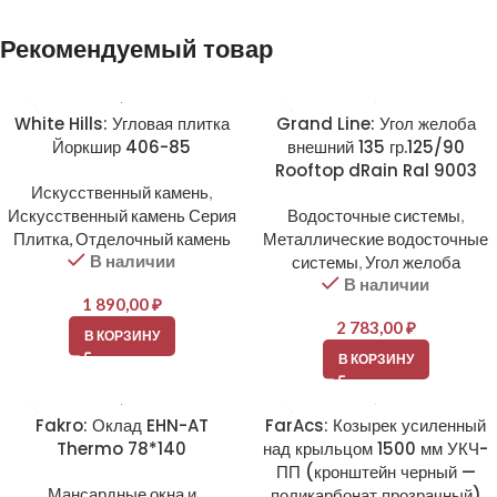
Alternative:
Рекомендуемый товар
White Hills: Угловая плитка
Grand Line: Угол желоба
Йоркшир 406-85
внешний 135 гр.125/90
Rooftop dRain Ral 9003
Искусственный камень
,
Искусственный камень Серия
Водосточные системы
,
Плитка, Отделочный камень
Металлические водосточные
В наличии
системы
,
Угол желоба
В наличии
1 890,00
₽
2 783,00
₽
В КОРЗИНУ
В КОРЗИНУ
Fakro: Оклад EHN-AT
FarAcs: Козырек усиленный
Thermo 78*140
над крыльцом 1500 мм УКЧ-
ПП (кронштейн черный —
Мансардные окна и
поликарбонат прозрачный)