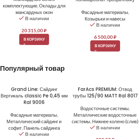
комплектующие
,
Оклады для
мансардных окон
Фасадные материалы
,
В наличии
Козырьки и навесы
В наличии
20 315,00
₽
6 500,00
₽
В КОРЗИНУ
В КОРЗИНУ
Популярный товар
Grand Line: Сайдинг
FarAcs PREMIUM: Отвод
Вертикаль classic Pe 0,45 мм
трубы 125/90 MATT Ral 8017
Ral 9006
Водосточные системы
,
Фасадные материалы
,
Металлические водосточные
Металлический сайдинг и
системы
,
Нижнее колено (слив)
В наличии
софит
,
Панель сайдинга
В наличии