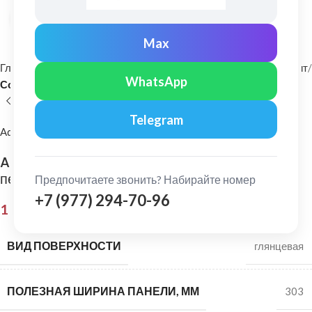
Нажмите, чтобы увеличить
Max
Главная
Фасадные материалы
Металлический сайдинг и софит
WhatsApp
Софит
Telegram
Aquasystem
Aquasystem: Софит с центральной
перфорацией Pe 0,45 мм Ral 8017
Предпочитаете звонить? Набирайте номер
+7 (977) 294-70-96
1 199,00
₽
ВИД ПОВЕРХНОСТИ
глянцевая
ПОЛЕЗНАЯ ШИРИНА ПАНЕЛИ, ММ
303