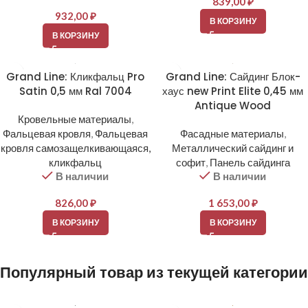
839,00
₽
932,00
₽
В КОРЗИНУ
В КОРЗИНУ
Grand Line: Кликфальц Pro
Grand Line: Сайдинг Блок-
Satin 0,5 мм Ral 7004
хаус new Print Elite 0,45 мм
Antique Wood
Кровельные материалы
,
Фальцевая кровля
,
Фальцевая
Фасадные материалы
,
кровля самозащелкивающаяся,
Металлический сайдинг и
кликфальц
софит
,
Панель сайдинга
В наличии
В наличии
826,00
₽
1 653,00
₽
В КОРЗИНУ
В КОРЗИНУ
Популярный товар из текущей категории