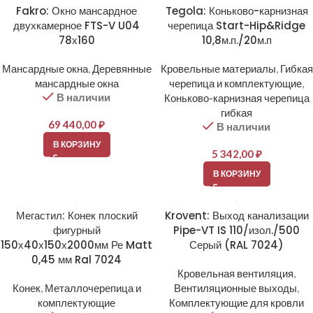
Fakro: Окно мансардное
Tegola: Коньково-карнизная
двухкамерное FTS-V U04
черепица Start-Hip&Ridge
78х160
10,8м.п./20м.п
Мансардные окна
,
Деревянные
Кровельные материалы
,
Гибкая
мансардные окна
черепица и комплектующие
,
В наличии
Коньково-карнизная черепица
гибкая
69 440,00
₽
В наличии
В КОРЗИНУ
5 342,00
₽
В КОРЗИНУ
Мегастил: Конек плоский
Krovent: Выход канализации
фигурный
Pipe-VT IS 110/изол./500
150х40х150х2000мм Ре Matt
Серый (RAL 7024)
0,45 мм Ral 7024
Кровельная вентиляция
,
Конек
,
Металлочерепица и
Вентиляционные выходы
,
комплектующие
Комплектующие для кровли