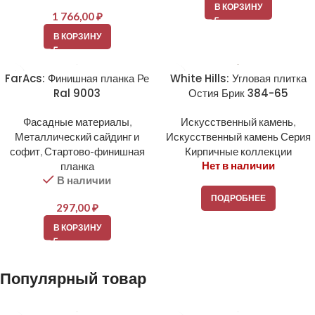
В КОРЗИНУ
1 766,00
₽
В КОРЗИНУ
FarAcs: Финишная планка Ре
White Hills: Угловая плитка
Ral 9003
Остия Брик 384-65
Фасадные материалы
,
Искусственный камень
,
Металлический сайдинг и
Искусственный камень Серия
софит
,
Стартово-финишная
Кирпичные коллекции
Нет в наличии
планка
В наличии
ПОДРОБНЕЕ
297,00
₽
В КОРЗИНУ
Популярный товар