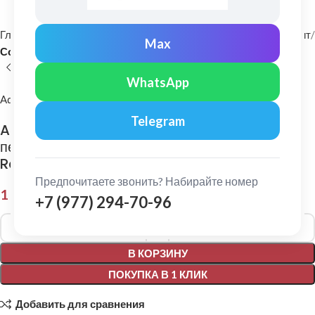
Главная
Фасадные материалы
Металлический сайдинг и софит
Max
Софит
WhatsApp
Aquasystem
Telegram
Aquasystem: Софит с центральной
перфорацией Rooftop Бархат Zn180 0,5мм
Ral 8019
Предпочитаете звонить? Набирайте номер
1 685,00
₽
+7 (977) 294-70-96
Alternative:
В КОРЗИНУ
ПОКУПКА В 1 КЛИК
Добавить для сравнения