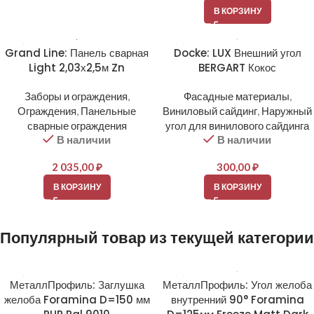
В КОРЗИНУ
Grand Line: Панель сварная
Docke: LUX Внешний угол
Light 2,03х2,5м Zn
BERGART Кокос
Заборы и ограждения
,
Фасадные материалы
,
Ограждения
,
Панельные
Виниловый сайдинг
,
Наружный
сварные ограждения
угол для винилового сайдинга
В наличии
В наличии
2 035,00
₽
300,00
₽
В КОРЗИНУ
В КОРЗИНУ
Популярный товар из текущей категории
МеталлПрофиль: Заглушка
МеталлПрофиль: Угол желоба
желоба Foramina D=150 мм
внутренний 90° Foramina