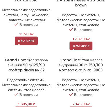
PUR Ral 9010
D=125мм Freeze Matt Dark
brown
Металлические водосточные
системы
,
Заглушка желоба
,
Водосточные системы
,
Водосточные системы
Металлические водосточные
В наличии
системы
,
Угол желоба
В наличии
236,00
₽
1 609,00
₽
В КОРЗИНУ
В КОРЗИНУ
Grand Line: Угол желоба
Grand Line: Угол желоба
внешний 90 гр.125/90
внутренний 90 гр. 150/100
Rooftop dRain RR 32
Rooftop dRain Ral 9003
Водосточные системы
,
Водосточные системы
,
Металлические водосточные
Металлические водосточные
системы
,
Угол желоба
системы
,
Угол желоба
В наличии
В наличии
1 805,00
₽
2 145,00
₽