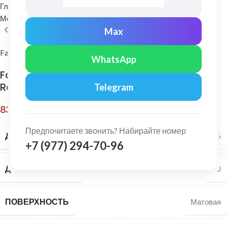
Главная
Водосточные системы
Металлические водосточные системы
Нижнее колено (слив)
Max
FarAcs PREMIUM
WhatsApp
FarAcs PREMIUM: Отвод трубы 125/90 MATT
Ral 8017
Telegram
839,00
₽
Предпочитаете звонить? Набирайте номер
ДИАМЕТР ЖЕЛОБА
125
+7 (977) 294-70-96
ДИАМЕТР ТРУБЫ
90
ПОВЕРХНОСТЬ
Матовая