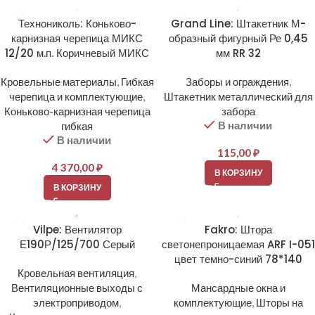
Технониколь: Коньково-
Grand Line: Штакетник М-
карнизная черепица МИКС
образный фигурный Ре 0,45
12/20 м.п. Коричневый МИКС
мм RR 32
Кровельные материалы
,
Гибкая
Заборы и ограждения
,
черепица и комплектующие
,
Штакетник металлический для
Коньково-карнизная черепица
забора
В наличии
гибкая
В наличии
115,00
₽
4 370,00
₽
В КОРЗИНУ
В КОРЗИНУ
Vilpe: Вентилятор
Fakro: Штора
Е190Р/125/700 Серый
светонепроницаемая ARF I-051
цвет темно-синий 78*140
Кровельная вентиляция
,
Вентиляционные выходы с
Мансардные окна и
электроприводом
,
комплектующие
,
Шторы на