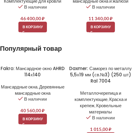
Комплектующие для кровли
мансардные окна и жалюзи
В наличии
В наличии
46 400,00
₽
11 340,00
₽
В КОРЗИНУ
В КОРЗИНУ
Популярный товар
Fakro: Мансардное окно AHRD
Daxmer: Саморез по металлу
114х140
5,5х19 мм (св.№3) (250 шт)
Ral 7004
Мансардные окна
,
Деревянные
мансардные окна
Металлочерепица и
В наличии
комплектующие
,
Краска и
крепеж
,
Кровельные
40 560,00
₽
материалы
В наличии
В КОРЗИНУ
1 015,00
₽