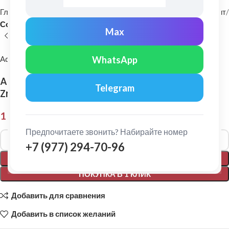
Главная
Фасадные материалы
Металлический сайдинг и софит
Софит
Max
WhatsApp
Aquasystem
Aquasystem: Софит без перфорации Ре
Telegram
Zn140 0,45мм Ral 8017
1 243,00
₽
Предпочитаете звонить? Набирайте номер
Alternative:
+7 (977) 294-70-96
В КОРЗИНУ
ПОКУПКА В 1 КЛИК
Добавить для сравнения
Добавить в список желаний