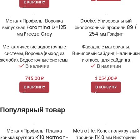
В КОРЗИНУ
МеталлПрофиль: Воронка
Docke: Универсальный
выпускная Foramina D=125
околооконный профиль 89 /
мм Freeze Grey
254 мм Графит
Металлические водосточные
Фасадные материалы
,
системы
,
Воронка (выход из
Виниловый сайдинг
,
Наличники
желоба)
,
Водосточные системы
и откосы для сайдинга
В наличии
В наличии
745,00
₽
1 054,00
₽
В КОРЗИНУ
В КОРЗИНУ
Популярный товар
МеталлПрофиль: Планка
Metrotile: Конек полукруглый
конька круглого R110 Norman-
тройной 1140 мм Викториан