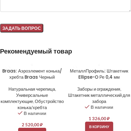
Alternative:
Рекомендуемый товар
Braas: Аэроэлемент конька/
МеталлПрофиль: Штакетник
хребта Braas Черный
Ellipse-O Ре 0,4 мм
Натуральная черепица
,
Заборы и ограждения
,
Универсальные
Штакетник металлический для
комплектующие
,
Обустройство
забора
В наличии
конька/хребта
В наличии
1 326,00
₽
2 520,00
₽
В КОРЗИНУ