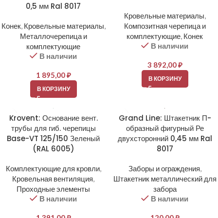
0,5 мм Ral 8017
Кровельные материалы
,
Конек
,
Кровельные материалы
,
Композитная черепица и
Металлочерепица и
комплектующие
,
Конек
В наличии
комплектующие
В наличии
3 892,00
₽
1 895,00
₽
В КОРЗИНУ
В КОРЗИНУ
Krovent: Основание вент.
Grand Line: Штакетник П-
трубы для гиб. черепицы
образный фигурный Ре
Base-VT 125/150 Зеленый
двухсторонний 0,45 мм Ral
(RAL 6005)
8017
Комплектующие для кровли
,
Заборы и ограждения
,
Кровельная вентиляция
,
Штакетник металлический для
Проходные элементы
забора
В наличии
В наличии
1 391,00
₽
120,00
₽