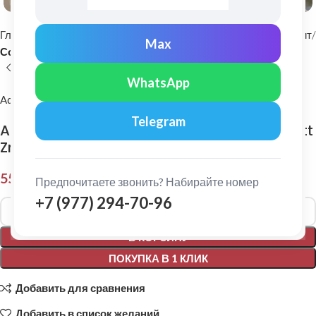
Главная
Фасадные материалы
Металлический сайдинг и софит
Max
Софит
WhatsApp
Aquasystem
Telegram
Aquasystem: Софит без перфорации Ре Matt
Zn140 0,5мм
550,00
₽
Предпочитаете звонить? Набирайте номер
+7 (977) 294-70-96
Alternative:
В КОРЗИНУ
ПОКУПКА В 1 КЛИК
Добавить для сравнения
Добавить в список желаний