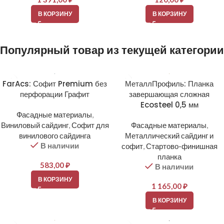
В КОРЗИНУ
В КОРЗИНУ
Популярный товар из текущей категории
FarAcs: Софит Premium без
МеталлПрофиль: Планка
перфорации Графит
завершающая сложная
Ecosteel 0,5 мм
Фасадные материалы
,
Виниловый сайдинг
,
Софит для
Фасадные материалы
,
винилового сайдинга
Металлический сайдинг и
В наличии
софит
,
Стартово-финишная
планка
583,00
₽
В наличии
В КОРЗИНУ
1 165,00
₽
В КОРЗИНУ