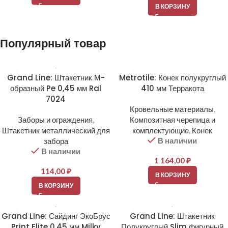
В КОРЗИНУ
Популярный товар
Grand Line: Штакетник М-
Metrotile: Конек полукруглый
образный Pe 0,45 мм Ral
410 мм Терракота
7024
Кровельные материалы
,
Заборы и ограждения
,
Композитная черепица и
Штакетник металлический для
комплектующие
,
Конек
В наличии
забора
В наличии
1 164,00
₽
114,00
₽
В КОРЗИНУ
В КОРЗИНУ
Grand Line: Сайдинг ЭкоБрус
Grand Line: Штакетник
Print Elite 0,45 мм Milky
Полукруглый Slim фигурный