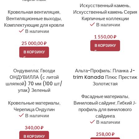
Искусственный камень
,
Кровельная вентиляция
,
Искусственный камень Серия
Вентиляционные выходы
,
Кирпичные коллекции
В наличии
Комплектующие для кровли
В наличии
1 550,00
₽
25 000,00
₽
В КОРЗИНУ
В КОРЗИНУ
Ондувилла: Гвозди
Альта-Профиль: Планка J-
ОНДУВИЛЛА (с литой
trim Kanada Плюс Престиж
шляпкой) 70 мм (100 шт/
Золотистая
упак) Зеленый
Фасадные материалы
,
Кровельные материалы
,
Виниловый сайдинг
,
Гибкий J-
Черепица Ондулин
профиль для винилового
В наличии
сайдинга
В наличии
340,00
₽
258,00
₽
В КОРЗИНУ