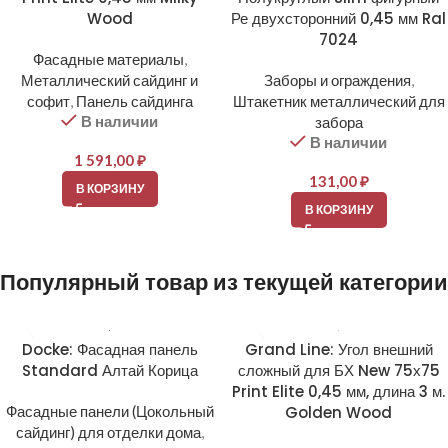
Wood
Ре двухсторонний 0,45 мм Ral
7024
Фасадные материалы
,
Металлический сайдинг и
Заборы и ограждения
,
софит
,
Панель сайдинга
Штакетник металлический для
В наличии
забора
В наличии
1 591,00
₽
131,00
₽
В КОРЗИНУ
В КОРЗИНУ
Популярный товар из текущей категории
Docke: Фасадная панель
Grand Line: Угол внешний
Standard Алтай Корица
сложный для БХ New 75х75
Print Elite 0,45 мм, длина 3 м.
Фасадные панели (Цокольный
Golden Wood
сайдинг) для отделки дома
,