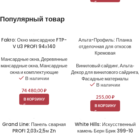
Популярный товар
Fakro: Окно мансардное FTP-
Альта-Профиль: Планка
V U3 PROFI 94х140
отделочная для откосов
Кремовая
Мансардные окна
,
Деревянные
мансардные окна
,
Мансардные
Виниловый сайдинг
,
Альта-
окна и комплектующие
Декор для винилового сайдинга
,
В наличии
Фасадные материалы
В наличии
74 480,00
₽
255,00
₽
В КОРЗИНУ
В КОРЗИНУ
Grand Line: Панель сварная
White Hills: Искусственный
PROFI 2,03х2,5м Zn
камень Берн Брик 399-10