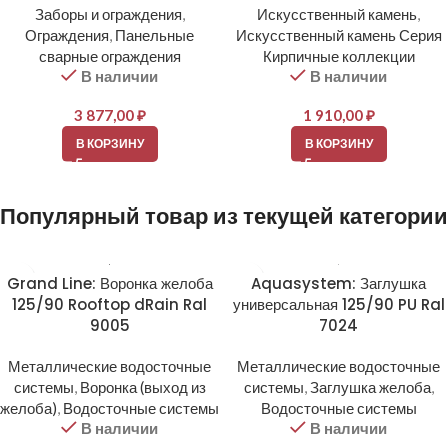
Заборы и ограждения
,
Искусственный камень
,
Ограждения
,
Панельные
Искусственный камень Серия
сварные ограждения
Кирпичные коллекции
В наличии
В наличии
3 877,00
₽
1 910,00
₽
В КОРЗИНУ
В КОРЗИНУ
Популярный товар из текущей категории
Grand Line: Воронка желоба
Aquasystem: Заглушка
125/90 Rooftop dRain Ral
универсальная 125/90 PU Ral
9005
7024
Металлические водосточные
Металлические водосточные
системы
,
Воронка (выход из
системы
,
Заглушка желоба
,
желоба)
,
Водосточные системы
Водосточные системы
В наличии
В наличии