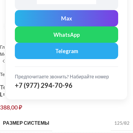
Max
Нажмите, чтобы увеличить
WhatsApp
Главная
Водосточные системы
Telegram
Металлические водосточные системы
Желоб водосточный
Технониколь
Предпочитаете звонить? Набирайте номер
+7 (977) 294-70-96
Технониколь: Желоб водосточный 125/82
L=1,5м Коричневый
388,00
₽
РАЗМЕР СИСТЕМЫ
125/82