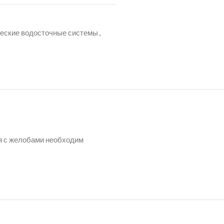
еские водосточные системы
,
ия с желобами необходим