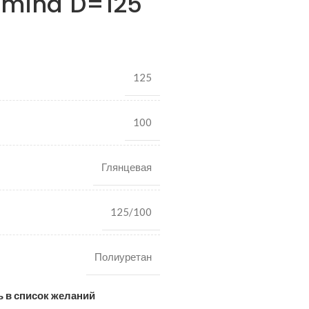
amina D=125
125
100
Глянцевая
125/100
Полиуретан
 в список желаний