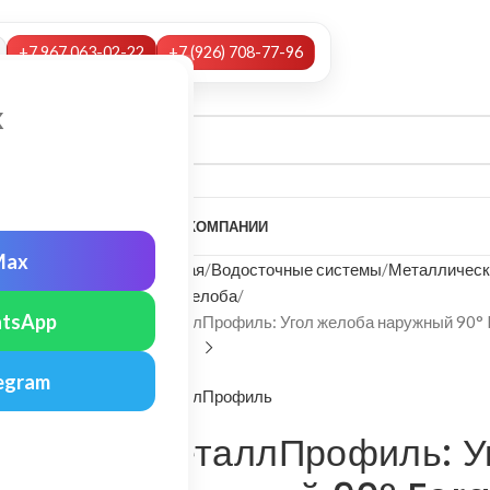
+7 967 063-02-22
+7 (926) 708-77-96
х
А
НАШИ УСЛУГИ
МОНТАЖ
О КОМПАНИИ
Max
Главная
Водосточные системы
Металлическ
Угол желоба
tsApp
МеталлПрофиль: Угол желоба наружный 90° 
egram
МеталлПрофиль
МеталлПрофиль: У