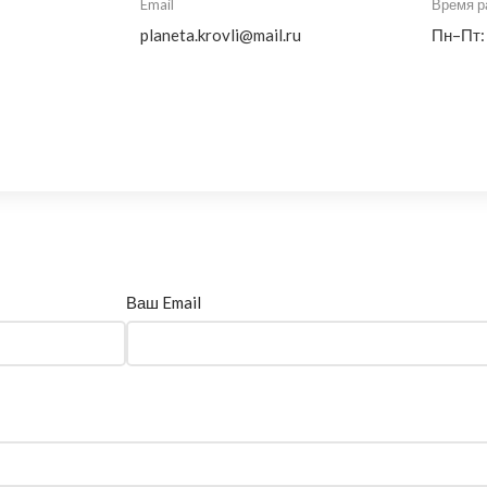
Email
Время р
planeta.krovli@mail.ru
Пн–Пт:
Ваш Email