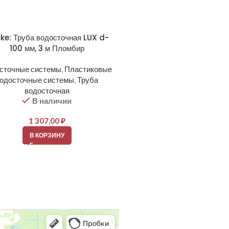
ke: Труба водосточная LUX d-
Docke: Наконечник LUX Г
100 мм, 3 м Пломбир
Пластиковые водосточные 
сточные системы
,
Пластиковые
Колено нижнее (слив)
,
Водос
одосточные системы
,
Труба
системы
В наличии
водосточная
В наличии
521,00
₽
1 307,00
₽
В КОРЗИНУ
В КОРЗИНУ