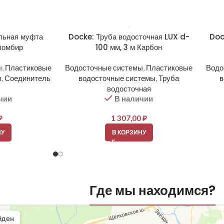
льная муфта
Docke: Труба водосточная LUX d-
Doc
ломбир
100 мм, 3 м Карбон
ы
,
Пластиковые
Водосточные системы
,
Пластиковые
Водо
ы
,
Соединитель
водосточные системы
,
Труба
в
водосточная
чии
В наличии
₽
1 307,00
₽
НУ
В КОРЗИНУ
Где мы находимся?
вли
овельные материалы в Балашихе