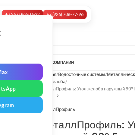
+7 967 063-02-22
+7 (926) 708-77-96
х
А
НАШИ УСЛУГИ
МОНТАЖ
О КОМПАНИИ
Max
Главная
Водосточные системы
Металлическ
Угол желоба
tsApp
МеталлПрофиль: Угол желоба наружный 90° 
egram
МеталлПрофиль
МеталлПрофиль: У