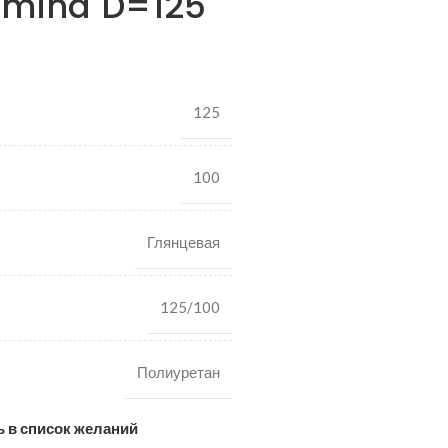
amina D=125
125
100
Глянцевая
125/100
Полиуретан
 в список желаний