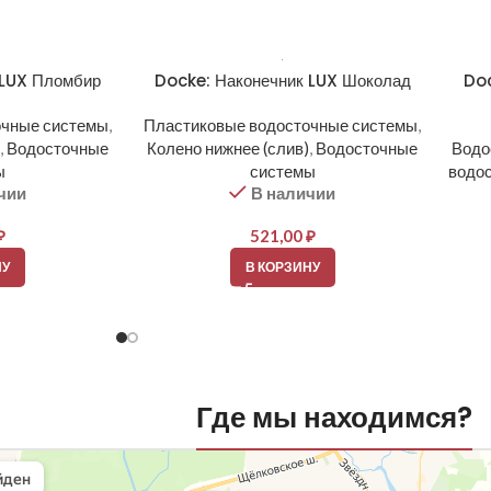
 LUX Пломбир
Docke: Наконечник LUX Шоколад
Doc
очные системы
,
Пластиковые водосточные системы
,
,
Водосточные
Колено нижнее (слив)
,
Водосточные
Водо
ы
системы
водо
чии
В наличии
₽
521,00
₽
НУ
В КОРЗИНУ
Где мы находимся?
вли
овельные материалы в Балашихе