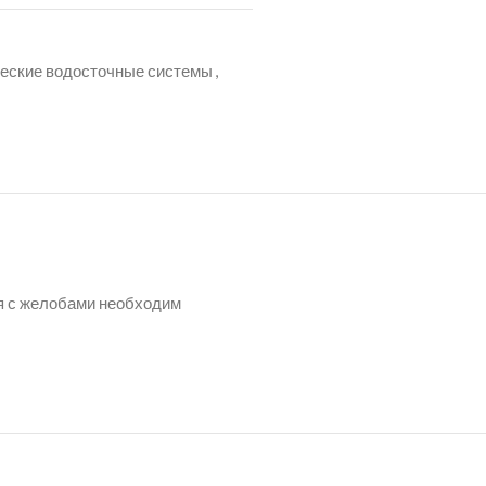
еские водосточные системы
,
ия с желобами необходим