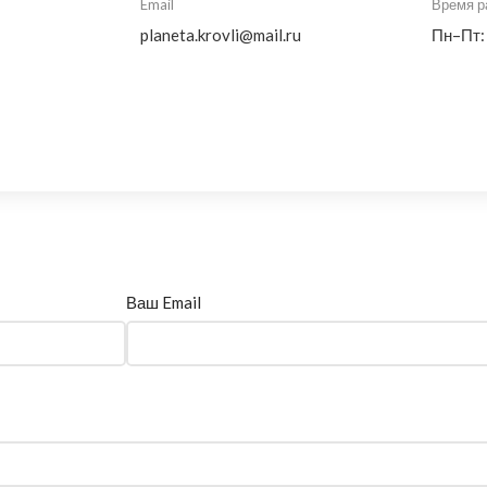
Email
Время р
planeta.krovli@mail.ru
Пн–Пт:
Ваш Email