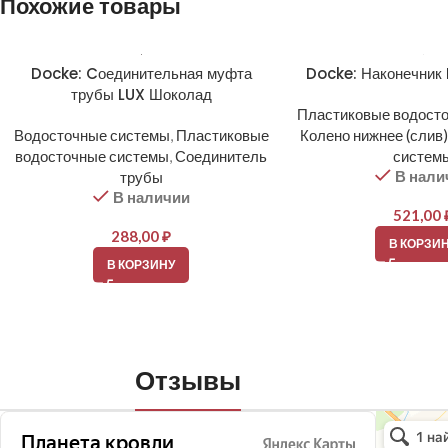
Похожие товары
Docke: Cоединительная муфта
Docke: Наконечник
трубы LUX Шоколад
Пластиковые водост
Водосточные системы
,
Пластиковые
Колено нижнее (слив)
водосточные системы
,
Соединитель
систем
В нали
трубы
В наличии
521,00
288,00
₽
В КОРЗИ
В КОРЗИНУ
Отзывы
Планета кро
Кровля и кр