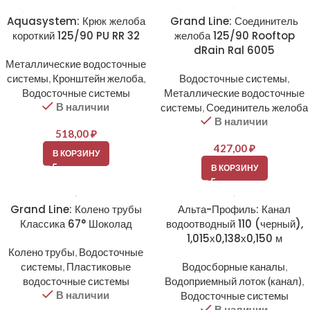
Aquasystem: Крюк желоба
Grand Line: Соединитель
короткий 125/90 PU RR 32
желоба 125/90 Rooftop
dRain Ral 6005
Металлические водосточные
системы
,
Кронштейн желоба
,
Водосточные системы
,
Водосточные системы
Металлические водосточные
В наличии
системы
,
Соединитель желоба
В наличии
518,00
₽
427,00
₽
В КОРЗИНУ
В КОРЗИНУ
Grand Line: Колено трубы
Альта-Профиль: Канал
Классика 67° Шоколад
водоотводный 110 (черный),
1,015х0,138х0,150 м
Колено трубы
,
Водосточные
системы
,
Пластиковые
Водосборные каналы
,
водосточные системы
Водоприемный лоток (канал)
,
В наличии
Водосточные системы
В наличии