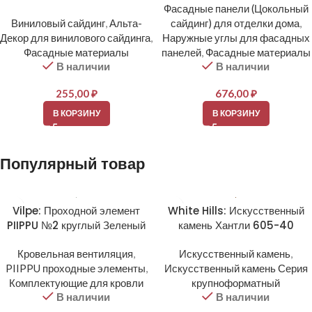
Фасадные панели (Цокольный
Виниловый сайдинг
,
Альта-
сайдинг) для отделки дома
,
Декор для винилового сайдинга
,
Наружные углы для фасадных
Фасадные материалы
панелей
,
Фасадные материалы
В наличии
В наличии
255,00
₽
676,00
₽
В КОРЗИНУ
В КОРЗИНУ
Популярный товар
Vilpe: Проходной элемент
White Hills: Искусственный
PIIPPU №2 круглый Зеленый
камень Хантли 605-40
Кровельная вентиляция
,
Искусственный камень
,
PIIPPU проходные элементы
,
Искусственный камень Серия
Комплектующие для кровли
крупноформатный
В наличии
В наличии