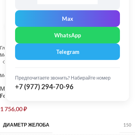
Max
Нажмите, чтобы увеличить
WhatsApp
Главная
Водосточные системы
Telegram
Металлические водосточные системы
Труба водосточная
МеталлПрофиль
Предпочитаете звонить? Набирайте номер
+7 (977) 294-70-96
МеталлПрофиль: Труба водосточная
Foramina D=100мм L=3м PUR Ral 7024
1 756,00
₽
ДИАМЕТР ЖЕЛОБА
150