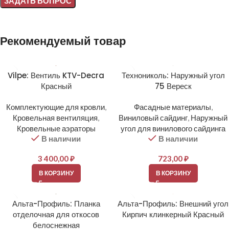
Alternative:
Рекомендуемый товар
Vilpe: Вентиль KTV-Decra
Технониколь: Наружный угол
Красный
75 Вереск
Комплектующие для кровли
,
Фасадные материалы
,
Кровельная вентиляция
,
Виниловый сайдинг
,
Наружный
Кровельные аэраторы
угол для винилового сайдинга
В наличии
В наличии
3 400,00
₽
723,00
₽
В КОРЗИНУ
В КОРЗИНУ
Альта-Профиль: Планка
Альта-Профиль: Внешний угол
отделочная для откосов
Кирпич клинкерный Красный
белоснежная