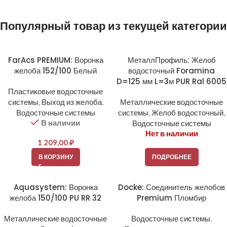
Популярный товар из текущей категории
FarAcs PREMIUM: Воронка
МеталлПрофиль: Желоб
желоба 152/100 Белый
водосточный Foramina
D=125 мм L=3м PUR Ral 6005
Пластиковые водосточные
системы
,
Выход из желоба
,
Металлические водосточные
Водосточные системы
системы
,
Желоб водосточный
,
В наличии
Водосточные системы
Нет в наличии
1 209,00
₽
В КОРЗИНУ
ПОДРОБНЕЕ
Aquasystem: Воронка
Docke: Соединитель желобов
желоба 150/100 PU RR 32
Premium Пломбир
Металлические водосточные
Водосточные системы
,