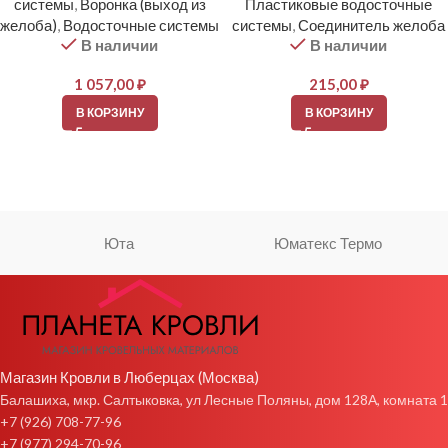
системы
,
Воронка (выход из
Пластиковые водосточные
желоба)
,
Водосточные системы
системы
,
Соединитель желоба
В наличии
В наличии
1 057,00
₽
215,00
₽
В КОРЗИНУ
В КОРЗИНУ
Юта
Юматекс Термо
Магазин Кровли в Люберцах (Москва)
Балашиха, мкр. Салтыковка, ул Лесные Поляны, дом 128А, комната 1
+7 (926) 708-77-96
+7 (977) 294-70-96