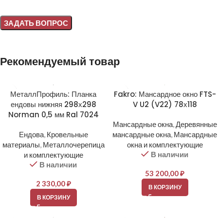
Alternative:
Рекомендуемый товар
МеталлПрофиль: Планка
Fakro: Мансардное окно FTS-
ендовы нижняя 298х298
V U2 (V22) 78х118
Norman 0,5 мм Ral 7024
Мансардные окна
,
Деревянные
Ендова
,
Кровельные
мансардные окна
,
Мансардные
материалы
,
Металлочерепица
окна и комплектующие
В наличии
и комплектующие
В наличии
53 200,00
₽
2 330,00
₽
В КОРЗИНУ
В КОРЗИНУ