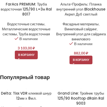
FarAcs PREMIUM: Труба
Альта-Профиль: Планка
водосточная 125/90 L=3м Ral
внутренний угол Blockhouse
8017
Акрил Дуб светлый
Водосточные системы
,
Фасадные материалы
,
Металлические водосточные
Виниловый сайдинг
,
системы
,
Труба водосточная
Внутренний угол для сайдинга
В наличии
винилового
В наличии
3 103,00
₽
882,00
₽
В КОРЗИНУ
В КОРЗИНУ
Популярный товар
Delta: Tixx VDR клеевой шнур
Grand Line: Тройник трубы
12мм х 8м.п.
125/90 Rooftop dRain Ral
9003