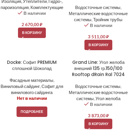
Изоляция, Утеплители
,
Гидро-,
пароизоляция
,
Комплектующие
Водосточные системы
,
В наличии
Металлические водосточные
системы
,
Тройник трубы
2 670,00
₽
В наличии
В КОРЗИНУ
3 511,00
₽
В КОРЗИНУ
Docke: Софит PREMIUM
Grand Line: Угол желоба
сплошной Шоколад
внешний 135 гр.150/100
Rooftop dRain Ral 7024
Фасадные материалы
,
Виниловый сайдинг
,
Софит для
Водосточные системы
,
винилового сайдинга
Металлические водосточные
Нет в наличии
системы
,
Угол желоба
В наличии
ПОДРОБНЕЕ
3 873,00
₽
В КОРЗИНУ