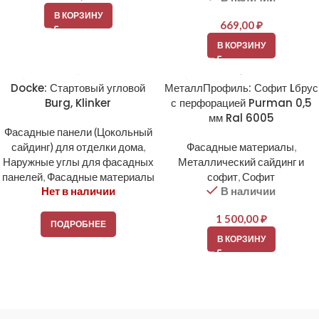
В КОРЗИНУ
669,00
₽
В КОРЗИНУ
Docke: Стартовый угловой
МеталлПрофиль: Софит Lбрус
Burg, Klinker
с перфорацией Purman 0,5
мм Ral 6005
Фасадные панели (Цокольный
сайдинг) для отделки дома
,
Фасадные материалы
,
Наружные углы для фасадных
Металлический сайдинг и
панелей
,
Фасадные материалы
софит
,
Софит
Нет в наличии
В наличии
1 500,00
₽
ПОДРОБНЕЕ
В КОРЗИНУ