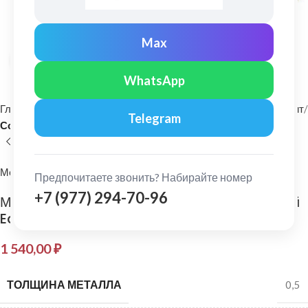
Max
Нажмите, чтобы увеличить
WhatsApp
Главная
Фасадные материалы
Металлический сайдинг и софит
Telegram
Софит
МеталлПрофиль
Предпочитаете звонить? Набирайте номер
+7 (977) 294-70-96
МеталлПрофиль: Софит Lбрус с перфорацией
Ecosteel Матовый 0,5 мм Мореный Дуб
1 540,00
₽
ТОЛЩИНА МЕТАЛЛА
0,5