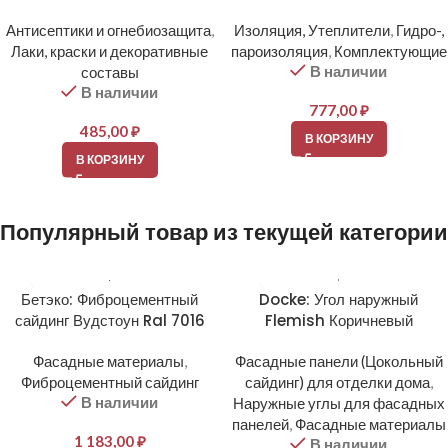
Антисептики и огнебиозащита
,
Изоляция, Утеплители
,
Гидро-,
Лаки, краски и декоративные
пароизоляция
,
Комплектующие
В наличии
составы
В наличии
777,00
₽
485,00
₽
В КОРЗИНУ
В КОРЗИНУ
Популярный товар из текущей категории
Бетэко: Фиброцементный
Docke: Угол наружный
сайдинг Вудстоун Ral 7016
Flemish Коричневый
Фасадные материалы
,
Фасадные панели (Цокольный
Фиброцементный сайдинг
сайдинг) для отделки дома
,
В наличии
Наружные углы для фасадных
панелей
,
Фасадные материалы
1 183,00
₽
В наличии