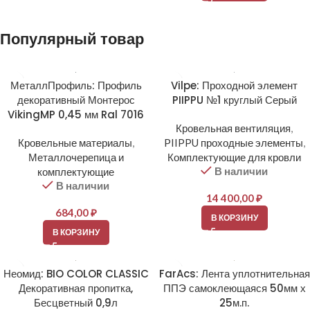
Популярный товар
МеталлПрофиль: Профиль
Vilpe: Проходной элемент
декоративный Монтерос
PIIPPU №1 круглый Серый
VikingMP 0,45 мм Ral 7016
Кровельная вентиляция
,
Кровельные материалы
,
PIIPPU проходные элементы
,
Металлочерепица и
Комплектующие для кровли
В наличии
комплектующие
В наличии
14 400,00
₽
684,00
₽
В КОРЗИНУ
В КОРЗИНУ
Неомид: BIO COLOR CLASSIC
FarAcs: Лента уплотнительная
Декоративная пропитка,
ППЭ самоклеющаяся 50мм х
Бесцветный 0,9л
25м.п.