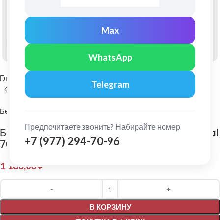
Max
Нажмите, чтобы увеличить
WhatsApp
Главная
Фасадные материалы
Фиброцементный сайдинг
Telegram
Бетэко
Предпочитаете звонить? Набирайте номер
Бетэко: Фиброцементный сайдинг Вудстоун Ral
+7 (977) 294-70-96
7016
1 183,00
₽
Alternative:
В КОРЗИНУ