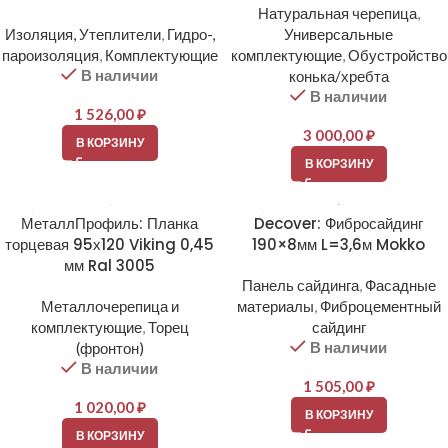
Натуральная черепица
,
Изоляция, Утеплители
,
Гидро-,
Универсальные
пароизоляция
,
Комплектующие
комплектующие
,
Обустройство
В наличии
конька/хребта
В наличии
1 526,00
₽
3 000,00
₽
В КОРЗИНУ
В КОРЗИНУ
МеталлПрофиль: Планка
Decover: Фибросайдинг
торцевая 95х120 Viking 0,45
190×8мм L=3,6м Mokko
мм Ral 3005
Панель сайдинга
,
Фасадные
Металлочерепица и
материалы
,
Фиброцементный
комплектующие
,
Торец
сайдинг
В наличии
(фронтон)
В наличии
1 505,00
₽
1 020,00
₽
В КОРЗИНУ
В КОРЗИНУ