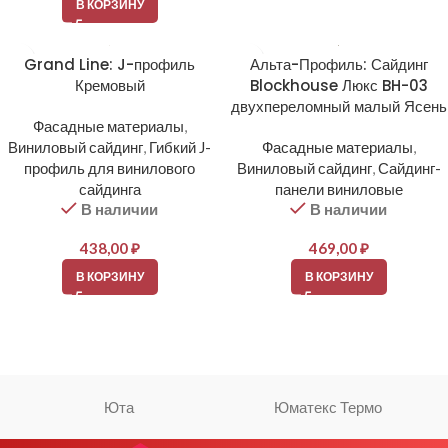
В КОРЗИНУ
Grand Line: J-профиль
Альта-Профиль: Сайдинг
Кремовый
Blockhouse Люкс BH-03
двухпереломный малый Ясень
Фасадные материалы
,
Виниловый сайдинг
,
Гибкий J-
Фасадные материалы
,
профиль для винилового
Виниловый сайдинг
,
Сайдинг-
сайдинга
панели виниловые
В наличии
В наличии
438,00
₽
469,00
₽
В КОРЗИНУ
В КОРЗИНУ
Юта
Юматекс Термо