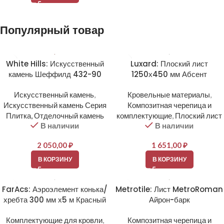
Популярный товар
White Hills: Искусственный
Luxard: Плоский лист
камень Шеффилд 432-90
1250х450 мм Абсент
Искусственный камень
,
Кровельные материалы
,
Искусственный камень Серия
Композитная черепица и
Плитка, Отделочный камень
комплектующие
,
Плоский лист
В наличии
В наличии
2 050,00
₽
1 651,00
₽
В КОРЗИНУ
В КОРЗИНУ
FarAcs: Аэроэлемент конька/
Metrotile: Лист MetroRoman
хребта 300 мм х5 м Красный
Айрон-барк
Комплектующие для кровли
,
Композитная черепица и