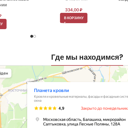
чии
334,00
₽
₽
В КОРЗИНУ
НУ
Где мы находимся?
вли
овельные материалы в Балашихе
шихе