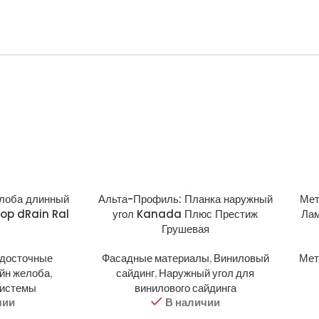
елоба длинный
Альта-Профиль: Планка наружный
Мет
top dRain Ral
угол Kanada Плюс Престиж
Ла
Грушевая
одосточные
Фасадные материалы
,
Виниловый
Мет
йн желоба
,
сайдинг
,
Наружный угол для
системы
винилового сайдинга
чии
В наличии