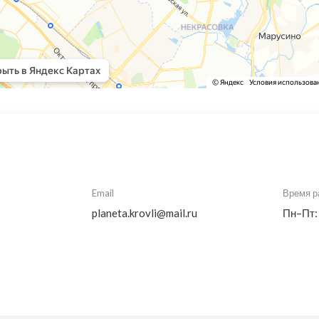
Email
Время р
planeta.krovli@mail.ru
Пн–Пт: