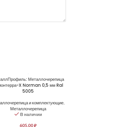
аллПрофиль: Металлочерепица
монтерра-X Norman 0,5 мм Ral
5005
аллочерепица и комплектующие
,
Металлочерепица
В наличии
605,00
₽