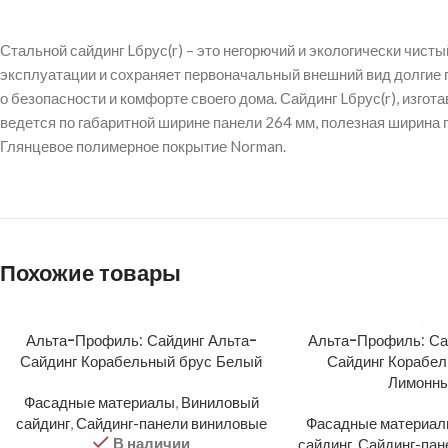
Стальной сайдинг Lбрус(r) – это негорючий и экологически чис
эксплуатации и сохраняет первоначальный внешний вид долгие г
о безопасности и комфорте своего дома. Сайдинг Lбрус(r), изгот
ведется по габаритной ширине панели 264 мм, полезная ширина п
Глянцевое полимерное покрытие Norman.
Похожие товары
Альта-Профиль: Сайдинг Альта-
Альта-Профиль: Са
Сайдинг Корабельный брус Белый
Сайдинг Корабел
Лимонн
Фасадные материалы
,
Виниловый
сайдинг
,
Сайдинг-панели виниловые
Фасадные материа
В наличии
сайдинг
,
Сайдинг-пан