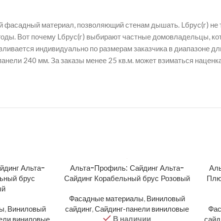
тый фасадный материал, позволяющий стенам дышать. Lбрус(r) не
оды. Вот почему Lбрус(r) выбирают частные домовладельцы, кот
авливается индивидуально по размерам заказчика в диапазоне дли
анели 240 мм. За заказы менее 25 кв.м. может взиматься наценка
йдинг Альта-
Альта-Профиль: Сайдинг Альта-
Аль
ьный брус
Сайдинг Корабельный брус Розовый
Плю
ый
Фасадные материалы
,
Виниловый
лы
,
Виниловый
сайдинг
,
Сайдинг-панели виниловые
Фас
В наличии
ели виниловые
сайд