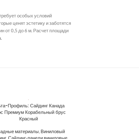
 требует особых условий
орые ценят эстетику и заботятся
н от 0,5 до 6 м. Расчет площади
.
та-Профиль: Сайдинг Канада
Альта-Профиль: Сайдинг 
с Премиум Корабельный брус
Плюс Премиум Корабельны
Красный
Орех тёмный
адные материалы
,
Виниловый
Фасадные материалы
,
Вин
инг
,
Сайдинг-панели виниловые
сайдинг
,
Сайдинг-панели ви