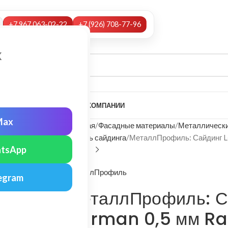
+7 967 063-02-22
+7 (926) 708-77-96
х
А
НАШИ УСЛУГИ
МОНТАЖ
О КОМПАНИИ
Max
Главная
Фасадные материалы
Металлически
Панель сайдинга
МеталлПрофиль: Сайдинг Lб
tsApp
МеталлПрофиль
egram
МеталлПрофиль: С
Norman 0,5 мм Ra