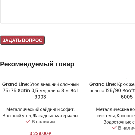
Alternative:
Рекомендуемый товар
Grand Line: Угол внешний сложный
Grand Line: Крюк ж
75х75 Satin 0,5 мм, длина 3 м. Ral
полоса 125/90 Roof
9003
6005
Металлический сайдинг и софит
,
Металлические в
Внешний угол
,
Фасадные материалы
системы
,
Кронште
В наличии
Водосточные 
В нали
3 228,00
₽