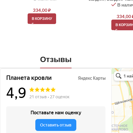
В нали
334,00
₽
334,00
В КОРЗИНУ
В КОРЗИ
Отзывы
Планета кро
Кровля и кр
Окна в Бала