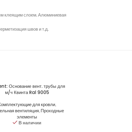
ным клеящим слоем. Алюминиевая
ерметизация швов и т.д.
ent: Основание вент. трубы для
Krovent: Основание вент. т
м/ч Квинта Ral 9005
м/ч Кредо Ral 3009
Комплектующие для кровли
,
Комплектующие для кро
ельная вентиляция
,
Проходные
Кровельная вентиляция
,
Про
элементы
элементы
В наличии
В наличии