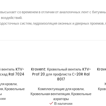
 высыхает со временем в отличии от аналогичных лент с битум
 воздействий.
одосточных систем, гидроизоляция оконных и дверных проемов, г
 вентиль KTV-
Krovent: Кровельный вентиль KTV-
Krov
скад Ral 7024
Prof 20 для профлиста С-20R Ral
8017
ля кровли
,
ия
,
Кровельные
Комплектующие для кровли
,
Кров
ры
Кровельная вентиляция
,
Кровельные
чии
аэраторы
В наличии