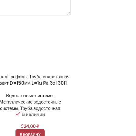
аллПрофиль: Труба водосточная
оект D=150мм L=1м Ре Ral 3011
Водосточные системы
,
Металлические водосточные
системы
,
Труба водосточная
В наличии
524,00
₽
В КОРЗИНУ