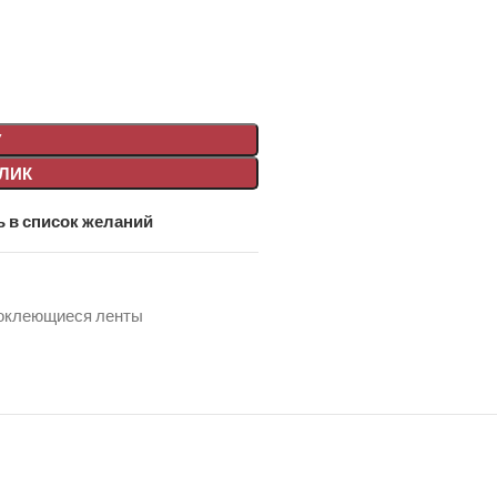
У
КЛИК
 в список желаний
оклеющиеся ленты