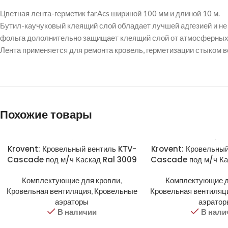
Цветная лента-герметик farAcs шириной 100 мм и длиной 10 м.
Бутил-каучуковый клеящий слой обладает лучшей адгезией и не
фольга дололнительно защищает клеящий слой от атмосферных
Лента применяется для ремонта кровель, герметизации стыком в
Похожие товары
Krovent: Кровельный вентиль KTV-
Krovent: Кровельный
Cascade под м/ч Каскад Ral 3009
Cascade под м/ч Ка
Комплектующие для кровли
,
Комплектующие д
Кровельная вентиляция
,
Кровельные
Кровельная вентиляц
аэраторы
аэрато
В наличии
В нали