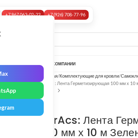
+7 967 063-02-22
+7 (926) 708-77-96
х
А
НАШИ УСЛУГИ
МОНТАЖ
О КОМПАНИИ
Max
Главная
Комплектующие для кровли
Самокл
FarAcs: Лента Герметизирующая 100 мм х 10
tsApp
FarAcs
egram
FarAcs: Лента Ге
100 мм х 10 м Зеле