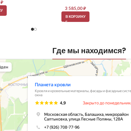
0
₽
3 585,00
₽
НУ
В КОРЗИНУ
Где мы находимся?
вли
овельные материалы в Балашихе
шихе