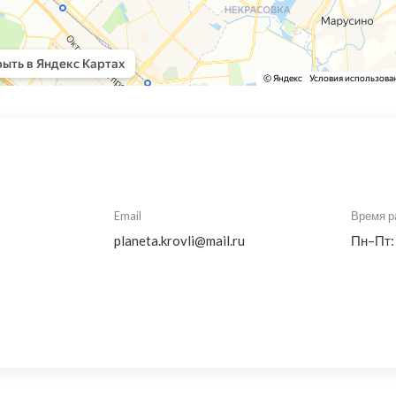
Email
Время р
planeta.krovli@mail.ru
Пн–Пт: