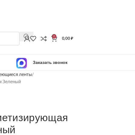
0
0,00
₽
Заказать звонок
еющиеся ленты
 м Зеленый
рметизирующая
ный