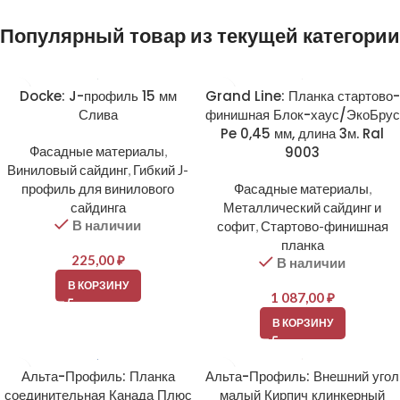
Популярный товар из текущей категории
Docke: J-профиль 15 мм
Grand Line: Планка стартово-
Слива
финишная Блок-хаус/ЭкоБрус
Pe 0,45 мм, длина 3м. Ral
Фасадные материалы
,
9003
Виниловый сайдинг
,
Гибкий J-
профиль для винилового
Фасадные материалы
,
сайдинга
Металлический сайдинг и
В наличии
софит
,
Стартово-финишная
планка
225,00
₽
В наличии
В КОРЗИНУ
1 087,00
₽
В КОРЗИНУ
Альта-Профиль: Планка
Альта-Профиль: Внешний угол
соединительная Канада Плюс
малый Кирпич клинкерный