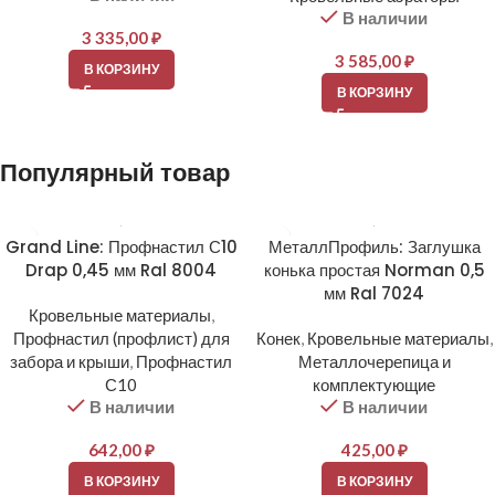
В наличии
3 335,00
₽
3 585,00
₽
В КОРЗИНУ
В КОРЗИНУ
Популярный товар
Grand Line: Профнастил С10
МеталлПрофиль: Заглушка
Drap 0,45 мм Ral 8004
конька простая Norman 0,5
мм Ral 7024
Кровельные материалы
,
Профнастил (профлист) для
Конек
,
Кровельные материалы
,
забора и крыши
,
Профнастил
Металлочерепица и
С10
комплектующие
В наличии
В наличии
642,00
₽
425,00
₽
В КОРЗИНУ
В КОРЗИНУ