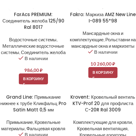
FarAcs PREMIUM:
Fakro: Маркиза AMZ New Line
Соединитель желоба 125/90
I-089 55*98
Ral 8017
Мансардные окна и
Водосточные системы
,
комплектующие
,
Рольставни на
Металлические водосточные
мансардные окна и маркизеты
В наличии
системы
,
Соединитель желоба
В наличии
10 260,00
₽
986,00
₽
В КОРЗИНУ
В КОРЗИНУ
Grand Line: Примыкание
Krovent: Кровельный вентиль
нижнее к трубе Кликфальц Pro
KTV-Prof 20 для профлиста
Satin Matt 0,5 мм
С-20R Ral 3009
Примыкание
,
Кровельные
Комплектующие для кровли
,
материалы
,
Фальцевая кровля
Кровельная вентиляция
,
В наличии
Кровельные аэраторы