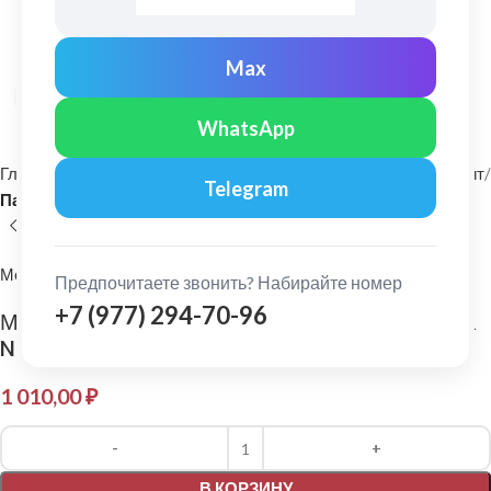
Max
Нажмите, чтобы увеличить
WhatsApp
Главная
Фасадные материалы
Металлический сайдинг и софит
Telegram
Панель сайдинга
МеталлПрофиль
Предпочитаете звонить? Набирайте номер
+7 (977) 294-70-96
МеталлПрофиль: Сайдинг Корабельная доска
Norman 0,5 мм Ral 5005
1 010,00
₽
Alternative:
В КОРЗИНУ