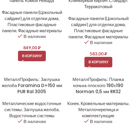
панель Комби Невада
Клинкерный кирпич Стандарт
Терракотовый
Фасадные панели (Цокольный
сайдинг) для отделки дома
,
Фасадные панели (Цокольный
Пластиковые фасадные
сайдинг) для отделки дома
,
панели
,
Фасадные материалы
Пластиковые фасадные
В наличии
панели
,
Фасадные материалы
В наличии
849,00
₽
583,00
₽
В КОРЗИНУ
В КОРЗИНУ
МеталлПрофиль: Заглушка
МеталлПрофиль: Планка
желоба Foramina D=150 мм
конька плоского 190х190
PUR Ral 3005
Norman 0,5 мм RR32
Металлические водосточные
Конек
,
Кровельные материалы
,
системы
,
Заглушка желоба
,
Металлочерепица и
Водосточные системы
комплектующие
В наличии
В наличии