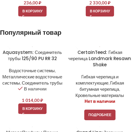
236,00
₽
2 330,00
₽
В КОРЗИНУ
В КОРЗИНУ
Популярный товар
Aquasystem: Соединитель
CertainTeed: Гибкая
трубы 125/90 PU RR 32
черепица Landmark Resawn
Shake
Водосточные системы
,
Металлические водосточные
Гибкая черепица и
системы
,
Соединитель трубы
комплектующие
,
Гибкая
В наличии
битумная черепица
,
Кровельные материалы
1 014,00
₽
Нет в наличии
В КОРЗИНУ
ПОДРОБНЕЕ