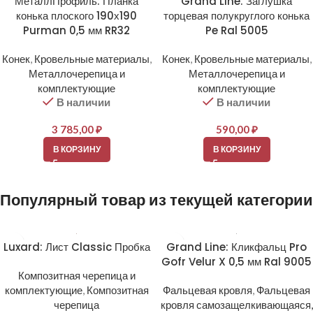
МеталлПрофиль: Планка
Grand Line: Заглушка
конька плоского 190х190
торцевая полукруглого конька
Purman 0,5 мм RR32
Pe Ral 5005
Конек
,
Кровельные материалы
,
Конек
,
Кровельные материалы
,
Металлочерепица и
Металлочерепица и
комплектующие
комплектующие
В наличии
В наличии
3 785,00
₽
590,00
₽
В КОРЗИНУ
В КОРЗИНУ
Популярный товар из текущей категории
Luxard: Лист Classic Пробка
Grand Line: Кликфальц Pro
Gofr Velur X 0,5 мм Ral 9005
Композитная черепица и
комплектующие
,
Композитная
Фальцевая кровля
,
Фальцевая
черепица
кровля самозащелкивающаяся,