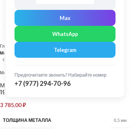
Max
Нажмите, чтобы увеличить
WhatsApp
Главная
Кровельные материалы
Telegram
Металлочерепица и комплектующие
МеталлПрофиль
Предпочитаете звонить? Набирайте номер
+7 (977) 294-70-96
МеталлПрофиль: Планка конька плоского
190х190 Purman 0,5 мм RR32
3 785,00
₽
ТОЛЩИНА МЕТАЛЛА
0,5 мм