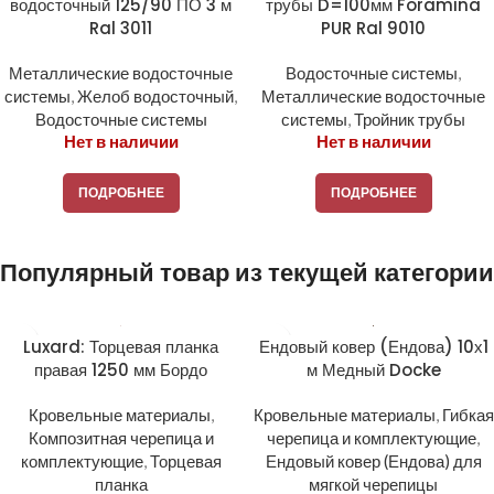
водосточный 125/90 ПО 3 м
трубы D=100мм Foramina
Ral 3011
PUR Ral 9010
Металлические водосточные
Водосточные системы
,
системы
,
Желоб водосточный
,
Металлические водосточные
Водосточные системы
системы
,
Тройник трубы
Нет в наличии
Нет в наличии
ПОДРОБНЕЕ
ПОДРОБНЕЕ
Популярный товар из текущей категории
Luxard: Торцевая планка
Ендовый ковер (Ендова) 10х1
правая 1250 мм Бордо
м Медный Docke
Кровельные материалы
,
Кровельные материалы
,
Гибкая
Композитная черепица и
черепица и комплектующие
,
комплектующие
,
Торцевая
Ендовый ковер (Ендова) для
планка
мягкой черепицы