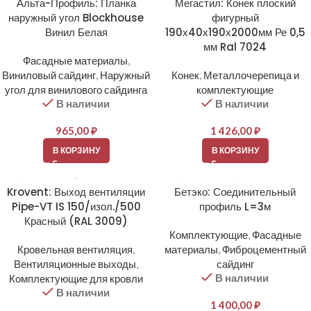
Альта-Профиль: Планка
Мегастил: Конек плоский
наружный угол Blockhouse
фигурный
Винил Белая
190х40х190х2000мм Ре 0,5
мм Ral 7024
Фасадные материалы
,
Виниловый сайдинг
,
Наружный
Конек
,
Металлочерепица и
угол для винилового сайдинга
комплектующие
В наличии
В наличии
965,00
₽
1 426,00
₽
В КОРЗИНУ
В КОРЗИНУ
Krovent: Выход вентиляции
Бетэко: Соединительный
Pipe-VT IS 150/изол./500
профиль L=3м
Красный (RAL 3009)
Комплектующие
,
Фасадные
Кровельная вентиляция
,
материалы
,
Фиброцементный
Вентиляционные выходы
,
сайдинг
В наличии
Комплектующие для кровли
В наличии
1 400,00
₽