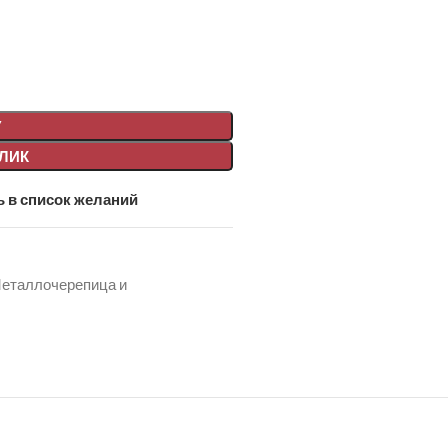
У
КЛИК
 в список желаний
еталлочерепица и