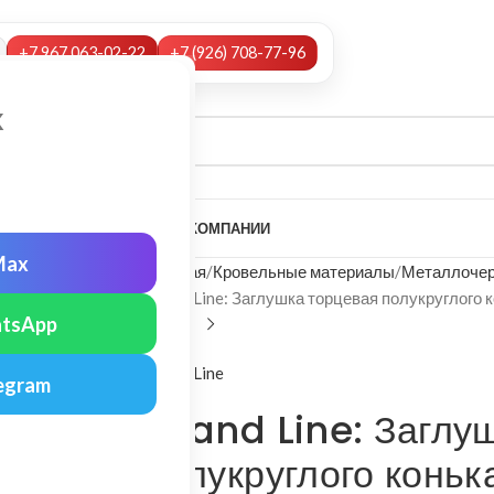
+7 967 063-02-22
+7 (926) 708-77-96
х
А
НАШИ УСЛУГИ
МОНТАЖ
О КОМПАНИИ
Max
Главная
Кровельные материалы
Металлочер
Grand Line: Заглушка торцевая полукруглого 
tsApp
Grand Line
egram
Grand Line: Заглу
полукруглого коньк