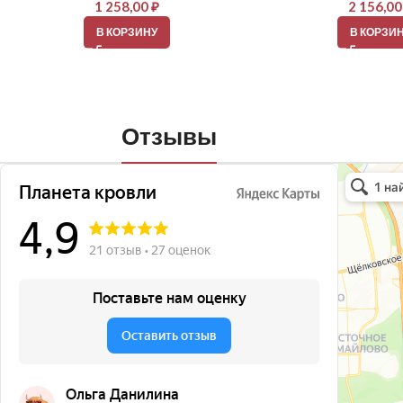
1 258,00
₽
2 156,0
В КОРЗИНУ
В КОРЗИ
Отзывы
Планета кро
Кровля и кр
Окна в Бала