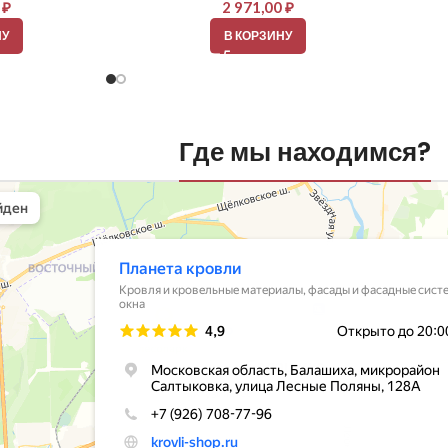
0
₽
2 971,00
₽
НУ
В КОРЗИНУ
Где мы находимся?
вли
овельные материалы в Балашихе
шихе