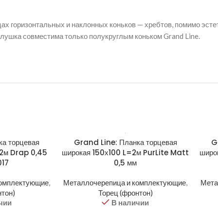
цах горизонтальных и наклонных коньков — хребтов, помимо эст
аглушка совместима только полукруглым коньком Grand Line.
ка торцевая
Grand Line: Планка торцевая
G
2м Drap 0,45
широкая 150х100 L=2м PurLite Matt
широ
017
0,5 мм
комплектующие
,
Металлочерепица и комплектующие
,
Мета
нтон)
Торец (фронтон)
чии
В наличии