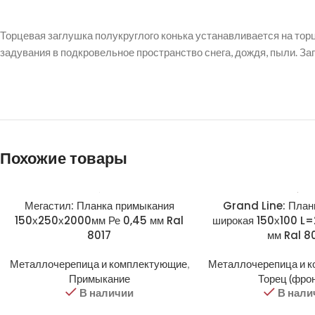
Торцевая заглушка полукруглого конька устанавливается на тор
задувания в подкровельное пространство снега, дождя, пыли. З
Похожие товары
Мегастил: Планка примыкания
Grand Line: План
150х250х2000мм Ре 0,45 мм Ral
широкая 150х100 L=
8017
мм Ral 8
Металлочерепица и комплектующие
,
Металлочерепица и 
Примыкание
Торец (фро
В наличии
В нали