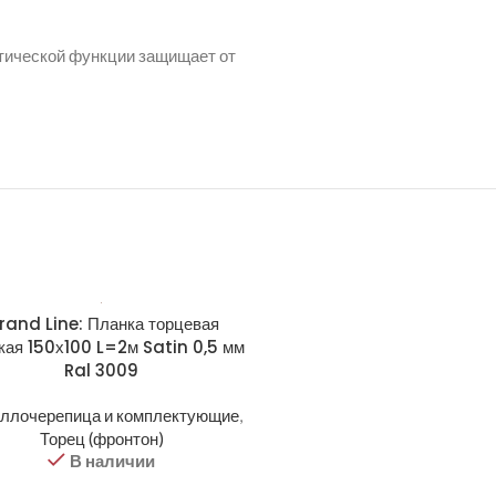
етической функции защищает от
rand Line: Планка торцевая
Grand Line: Планка тор
кая 150х100 L=2м Satin 0,5 мм
широкая 150х100 L=2м Sati
Ral 3009
Ral 7016
ллочерепица и комплектующие
,
Металлочерепица и компле
Торец (фронтон)
Торец (фронтон)
В наличии
В наличии