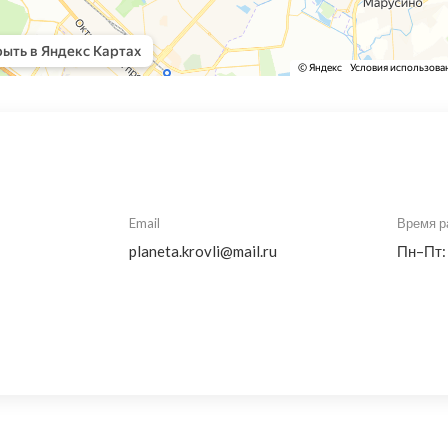
Email
Время р
planeta.krovli@mail.ru
Пн–Пт: