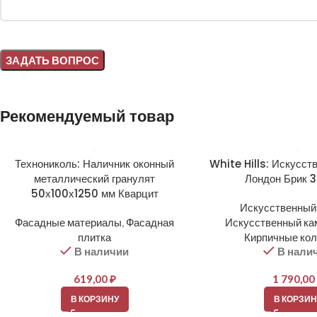
Alternative:
Рекомендуемый товар
Технониколь: Наличник оконный
White Hills: Искусст
металлический гранулят
Лондон Брик 
50х100х1250 мм Кварцит
Искусственный
Фасадные материалы
,
Фасадная
Искусственный ка
плитка
Кирпичные ко
В наличии
В нали
619,00
₽
1 790,00
В КОРЗИНУ
В КОРЗИН