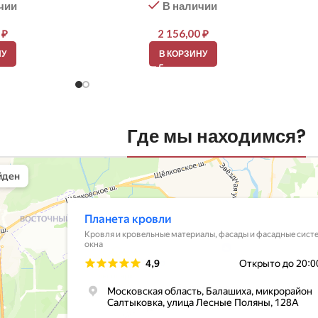
чии
В наличии
0
₽
2 156,00
₽
НУ
В КОРЗИНУ
Где мы находимся?
вли
овельные материалы в Балашихе
шихе