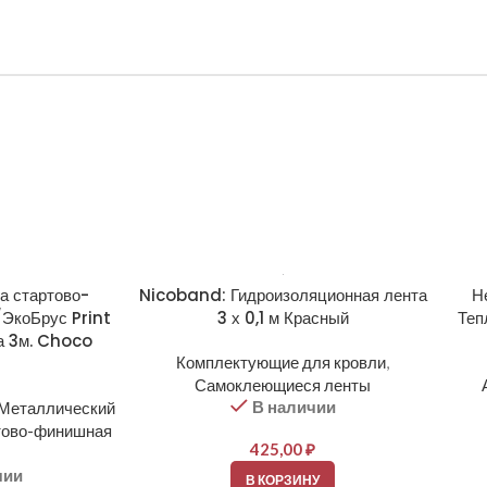
а стартово-
Nicoband: Гидроизоляционная лента
Н
ЭкоБрус Print
3 х 0,1 м Красный
Теп
на 3м. Choco
Комплектующие для кровли
,
Самоклеющиеся ленты
В наличии
Металлический
тово-финишная
425,00
₽
чии
В КОРЗИНУ