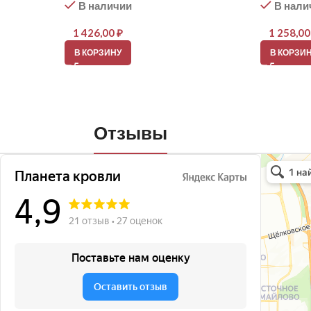
В наличии
В нали
1 426,00
₽
1 258,0
В КОРЗИНУ
В КОРЗИ
Отзывы
Планета кро
Кровля и кр
Окна в Бала