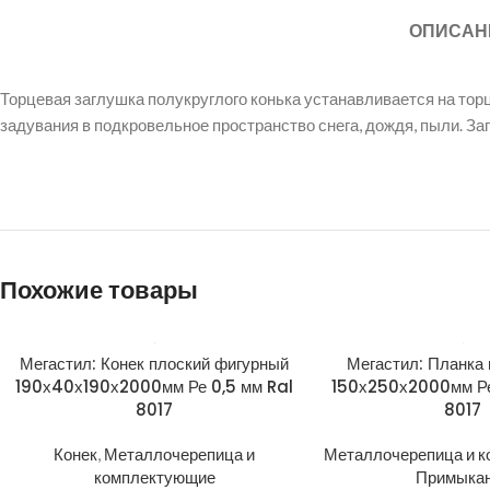
ОПИСАН
Торцевая заглушка полукруглого конька устанавливается на тор
задувания в подкровельное пространство снега, дождя, пыли. З
Похожие товары
Мегастил: Конек плоский фигурный
Мегастил: Планка
190х40х190х2000мм Ре 0,5 мм Ral
150х250х2000мм Ре
8017
8017
Конек
,
Металлочерепица и
Металлочерепица и 
комплектующие
Примыка