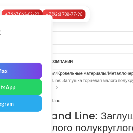
+7 967 063-02-22
+7 (926) 708-77-96
х
А
НАШИ УСЛУГИ
МОНТАЖ
О КОМПАНИИ
Max
Главная
Кровельные материалы
Металлочер
Grand Line: Заглушка торцевая малого полукр
tsApp
Grand Line
egram
Grand Line: Заглу
малого полукруглог