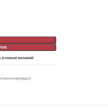
У
КЛИК
 в список желаний
еталлочерепица и