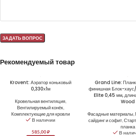
Alternative:
Рекомендуемый товар
Krovent: Аэратор коньковый
Grand Line: Планк
0,330х1м
финишная Блок-хаус/
Elite 0,45 мм, дли
Кровельная вентиляция
,
Wood
Вентилируемый конёк
,
Комплектующие для кровли
Фасадные материалы
,
В наличии
сайдинг и софит
,
Стар
планка
585,00
₽
В нали