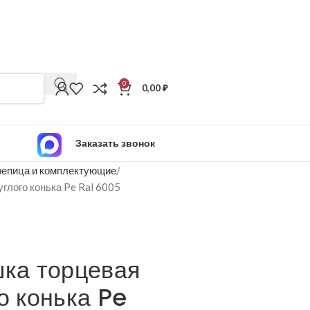
0
0,00
₽
Заказать звонок
епица и комплектующие
углого конька Pe Ral 6005
шка торцевая
о конька Pe