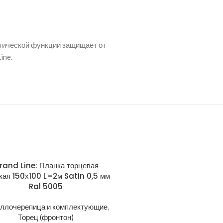
етической функции защищает от
ine.
rand Line: Планка торцевая
Grand Line: Планка тор
кая 150х100 L=2м Satin 0,5 мм
широкая 150х100 L=2м Sati
Ral 5005
Ral 7016
ллочерепица и комплектующие
,
Металлочерепица и компле
Торец (фронтон)
Торец (фронтон)