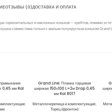
ИЕ
ОТЗЫВЫ (0)
ДОСТАВКА И ОПЛАТА
цах горизонтальных и наклонных коньков — хребтов, помимо эст
аглушка совместима только с малым полукруглым коньком Grand L
 примыкания
Grand Line: Планка торцевая
G
 0,45 мм Ral
широкая 150х100 L=2м Drap 0,45
широ
мм Ral 8017
комплектующие
,
Металлочерепица и комплектующие
,
Мета
ние
Торец (фронтон)