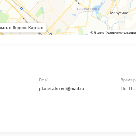
Email
Время р
planeta.krovli@mail.ru
Пн–Пт: