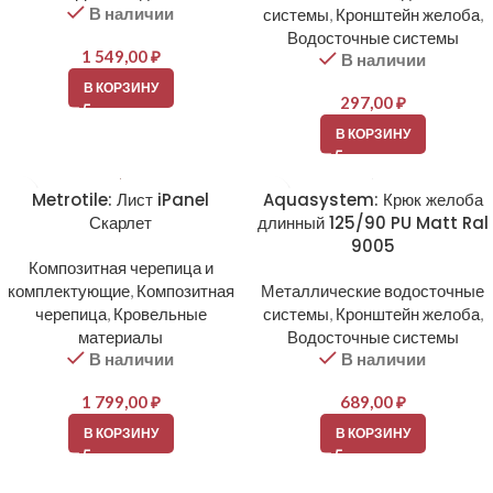
В наличии
системы
,
Кронштейн желоба
,
Водосточные системы
1 549,00
₽
В наличии
В КОРЗИНУ
297,00
₽
В КОРЗИНУ
Metrotile: Лист iPanel
Aquasystem: Крюк желоба
Скарлет
длинный 125/90 PU Matt Ral
9005
Композитная черепица и
комплектующие
,
Композитная
Металлические водосточные
черепица
,
Кровельные
системы
,
Кронштейн желоба
,
материалы
Водосточные системы
В наличии
В наличии
1 799,00
₽
689,00
₽
В КОРЗИНУ
В КОРЗИНУ