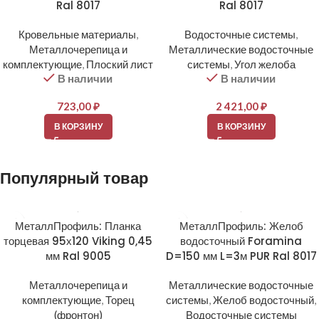
Ral 8017
Ral 8017
Кровельные материалы
,
Водосточные системы
,
Металлочерепица и
Металлические водосточные
комплектующие
,
Плоский лист
системы
,
Угол желоба
В наличии
В наличии
723,00
₽
2 421,00
₽
В КОРЗИНУ
В КОРЗИНУ
Популярный товар
МеталлПрофиль: Планка
МеталлПрофиль: Желоб
торцевая 95х120 Viking 0,45
водосточный Foramina
мм Ral 9005
D=150 мм L=3м PUR Ral 8017
Металлочерепица и
Металлические водосточные
комплектующие
,
Торец
системы
,
Желоб водосточный
,
(фронтон)
Водосточные системы