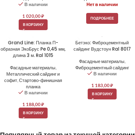
В наличии
Нет в наличии
1 020,00
₽
ПОДРОБНЕЕ
В КОРЗИНУ
Grand Line: Планка П-
Бетэко: Фиброцементный
образная ЭкоБрус Pe 0,45 мм,
сайдинг Вудстоун Ral 8017
длина 3 м. Ral 1015
Фасадные материалы
,
Фасадные материалы
,
Фиброцементный сайдинг
В наличии
Металлический сайдинг и
софит
,
Стартово-финишная
1 183,00
₽
планка
В наличии
В КОРЗИНУ
1 188,00
₽
В КОРЗИНУ
Популярный товар из текущей категории