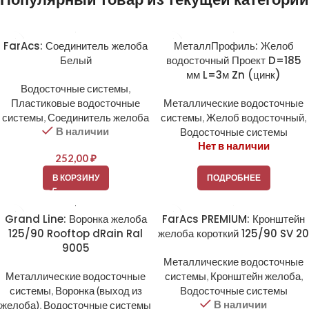
FarAcs: Соединитель желоба
МеталлПрофиль: Желоб
Белый
водосточный Проект D=185
мм L=3м Zn (цинк)
Водосточные системы
,
Пластиковые водосточные
Металлические водосточные
системы
,
Соединитель желоба
системы
,
Желоб водосточный
,
В наличии
Водосточные системы
Нет в наличии
252,00
₽
В КОРЗИНУ
ПОДРОБНЕЕ
Grand Line: Воронка желоба
FarAcs PREMIUM: Кронштейн
125/90 Rooftop dRain Ral
желоба короткий 125/90 SV 20
9005
Металлические водосточные
Металлические водосточные
системы
,
Кронштейн желоба
,
системы
,
Воронка (выход из
Водосточные системы
В наличии
желоба)
,
Водосточные системы