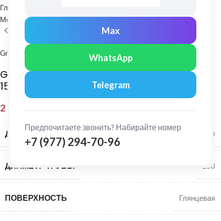
Главная
Водосточные системы
Металлические водосточные системы
Угол желоба
Max
Grand Line
WhatsApp
Grand Line: Угол желоба внутренний 90 гр.
Telegram
150/100 Rooftop dRain Ral 8017
2 145,00
₽
Предпочитаете звонить? Набирайте номер
ДИАМЕТР ЖЕЛОБА
150
+7 (977) 294-70-96
ДИАМЕТР ТРУБЫ
100
ПОВЕРХНОСТЬ
Глянцевая