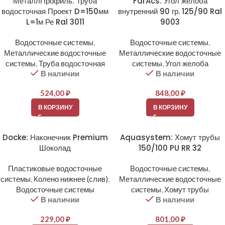
МеталлПрофиль: Труба
FarAcs: Угол желоба
водосточная Проект D=150мм
внутренний 90 гр. 125/90 Ral
L=1м Ре Ral 3011
9003
Водосточные системы
,
Водосточные системы
,
Металлические водосточные
Металлические водосточные
системы
,
Труба водосточная
системы
,
Угол желоба
В наличии
В наличии
524,00
₽
848,00
₽
В КОРЗИНУ
В КОРЗИНУ
Docke: Наконечник Premium
Aquasystem: Хомут трубы
Шоколад
150/100 PU RR 32
Пластиковые водосточные
Водосточные системы
,
системы
,
Колено нижнее (слив)
,
Металлические водосточные
Водосточные системы
системы
,
Хомут трубы
В наличии
В наличии
229,00
₽
801,00
₽