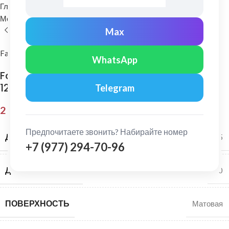
Главная
Водосточные системы
Металлические водосточные системы
Угол желоба
Max
FarAcs PREMIUM
WhatsApp
FarAcs PREMIUM: Угол желоба внешний 90°
125/90 MATT Ral 8017
Telegram
2 421,00
₽
Предпочитаете звонить? Набирайте номер
ДИАМЕТР ЖЕЛОБА
125
+7 (977) 294-70-96
ДИАМЕТР ТРУБЫ
90
ПОВЕРХНОСТЬ
Матовая