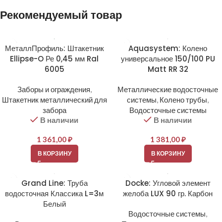
Рекомендуемый товар
МеталлПрофиль: Штакетник
Aquasystem: Колено
Ellipse-O Ре 0,45 мм Ral
универсальное 150/100 PU
6005
Matt RR 32
Заборы и ограждения
,
Металлические водосточные
Штакетник металлический для
системы
,
Колено трубы
,
забора
Водосточные системы
В наличии
В наличии
1 361,00
₽
1 381,00
₽
В КОРЗИНУ
В КОРЗИНУ
Grand Line: Труба
Docke: Угловой элемент
водосточная Классика L=3м
желоба LUX 90 гр. Карбон
Белый
Водосточные системы
,