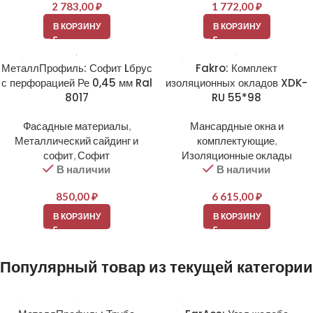
2 783,00
₽
1 772,00
₽
В КОРЗИНУ
В КОРЗИНУ
МеталлПрофиль: Софит Lбрус
Fakro: Комплект
с перфорацией Ре 0,45 мм Ral
изоляционных окладов XDK-
8017
RU 55*98
Фасадные материалы
,
Мансардные окна и
Металлический сайдинг и
комплектующие
,
софит
,
Софит
Изоляционные оклады
В наличии
В наличии
850,00
₽
6 615,00
₽
В КОРЗИНУ
В КОРЗИНУ
Популярный товар из текущей категории