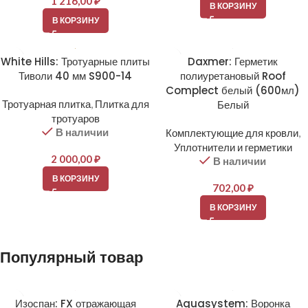
1 216,00
₽
В КОРЗИНУ
В КОРЗИНУ
White Hills: Тротуарные плиты
Daxmer: Герметик
Тиволи 40 мм S900-14
полиуретановый Roof
Complect белый (600мл)
Тротуарная плитка
,
Плитка для
Белый
тротуаров
В наличии
Комплектующие для кровли
,
Уплотнители и герметики
2 000,00
₽
В наличии
В КОРЗИНУ
702,00
₽
В КОРЗИНУ
Популярный товар
Изоспан: FX отражающая
Aquasystem: Воронка