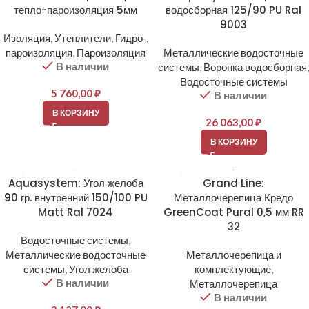
тепло-пароизоляция 5мм
водосборная 125/90 PU Ral
9003
Изоляция, Утеплители
,
Гидро-,
пароизоляция
,
Пароизоляция
Металлические водосточные
В наличии
системы
,
Воронка водосборная
,
Водосточные системы
5 760,00
₽
В наличии
В КОРЗИНУ
26 063,00
₽
В КОРЗИНУ
Aquasystem: Угол желоба
Grand Line:
90 гр. внутренний 150/100 PU
Металлочерепица Кредо
Matt Ral 7024
GreenCoat Pural 0,5 мм RR
32
Водосточные системы
,
Металлические водосточные
Металлочерепица и
системы
,
Угол желоба
комплектующие
,
В наличии
Металлочерепица
В наличии