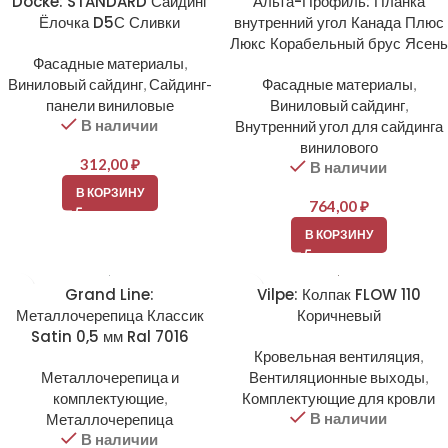
Docke: STANDARD Сайдинг
Альта-Профиль: Планка
Ёлочка D5С Сливки
внутренний угол Канада Плюс
Люкс Корабельный брус Ясень
Фасадные материалы
,
Виниловый сайдинг
,
Сайдинг-
Фасадные материалы
,
панели виниловые
Виниловый сайдинг
,
В наличии
Внутренний угол для сайдинга
винилового
312,00
₽
В наличии
В КОРЗИНУ
764,00
₽
В КОРЗИНУ
Grand Line:
Vilpe: Колпак FLOW 110
Металлочерепица Классик
Коричневый
Satin 0,5 мм Ral 7016
Кровельная вентиляция
,
Металлочерепица и
Вентиляционные выходы
,
комплектующие
,
Комплектующие для кровли
В наличии
Металлочерепица
В наличии