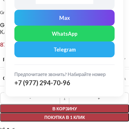
Grand Line
Max
Grand Line: Угол желоба универсальный
Классика 135° Белый
WhatsApp
879,00
₽
Telegram
РАЗМЕР СИСТЕМЫ
120/87
Предпочитаете звонить? Набирайте номер
СЕРИЯ
Классика
+7 (977) 294-70-96
Alternative:
В КОРЗИНУ
ПОКУПКА В 1 КЛИК