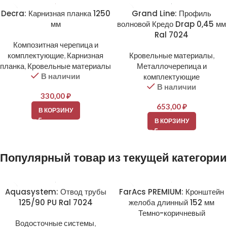
Decra: Карнизная планка 1250
Grand Line: Профиль
мм
волновой Кредо Drap 0,45 мм
Ral 7024
Композитная черепица и
комплектующие
,
Карнизная
Кровельные материалы
,
планка
,
Кровельные материалы
Металлочерепица и
В наличии
комплектующие
В наличии
330,00
₽
653,00
₽
В КОРЗИНУ
В КОРЗИНУ
Популярный товар из текущей категории
Aquasystem: Отвод трубы
FarAcs PREMIUM: Кронштейн
125/90 PU Ral 7024
желоба длинный 152 мм
Темно-коричневый
Водосточные системы
,