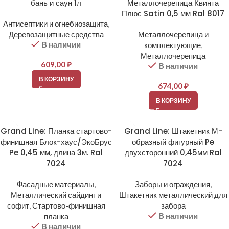
бань и саун 1л
Металлочерепица Квинта
Плюс Satin 0,5 мм Ral 8017
Антисептики и огнебиозащита
,
Деревозащитные средства
Металлочерепица и
В наличии
комплектующие
,
Металлочерепица
609,00
₽
В наличии
В КОРЗИНУ
674,00
₽
В КОРЗИНУ
Grand Line: Планка стартово-
Grand Line: Штакетник М-
финишная Блок-хаус/ЭкоБрус
образный фигурный Pe
Pe 0,45 мм, длина 3м. Ral
двухсторонний 0,45мм Ral
7024
7024
Фасадные материалы
,
Заборы и ограждения
,
Металлический сайдинг и
Штакетник металлический для
софит
,
Стартово-финишная
забора
В наличии
планка
В наличии