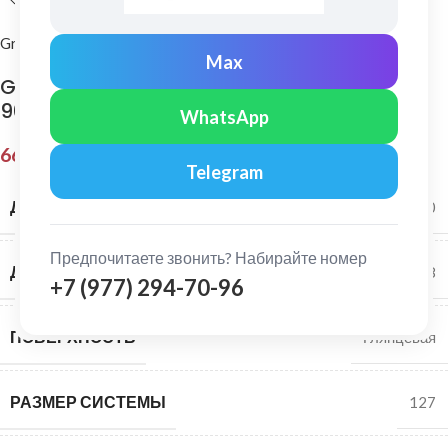
Grand Line
Max
Grand Line: Угол желоба прямоуг внутренний
90гр Vortex Pe Ral 3005
WhatsApp
669,00
₽
Telegram
ДИАМЕТР ЖЕЛОБА
126*100
Предпочитаете звонить? Набирайте номер
ДИАМЕТР ТРУБЫ
102*78
+7 (977) 294-70-96
ПОВЕРХНОСТЬ
Глянцевая
РАЗМЕР СИСТЕМЫ
127