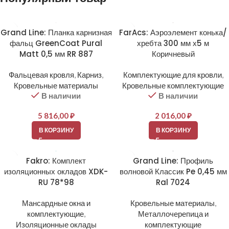
Grand Line: Планка карнизная
FarAcs: Аэроэлемент конька/
фальц GreenCoat Pural
хребта 300 мм х5 м
Matt 0,5 мм RR 887
Коричневый
Фальцевая кровля
,
Карниз
,
Комплектующие для кровли
,
Кровельные материалы
Кровельные комплектующие
В наличии
В наличии
5 816,00
₽
2 016,00
₽
В КОРЗИНУ
В КОРЗИНУ
Fakro: Комплект
Grand Line: Профиль
изоляционных окладов XDK-
волновой Классик Pe 0,45 мм
RU 78*98
Ral 7024
Мансардные окна и
Кровельные материалы
,
комплектующие
,
Металлочерепица и
Изоляционные оклады
комплектующие