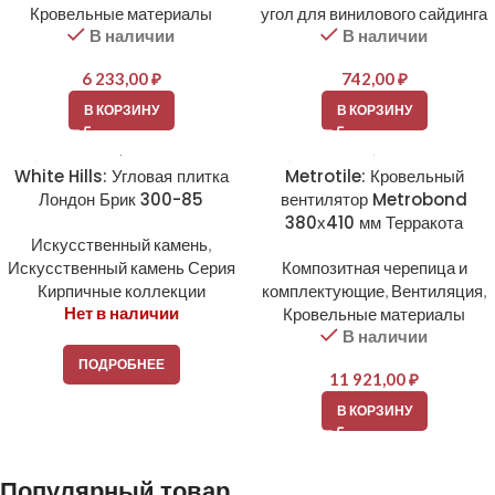
Кровельные материалы
угол для винилового сайдинга
В наличии
В наличии
6 233,00
₽
742,00
₽
В КОРЗИНУ
В КОРЗИНУ
White Hills: Угловая плитка
Metrotile: Кровельный
Лондон Брик 300-85
вентилятор Metrobond
380х410 мм Терракота
Искусственный камень
,
Искусственный камень Серия
Композитная черепица и
Кирпичные коллекции
комплектующие
,
Вентиляция
,
Нет в наличии
Кровельные материалы
В наличии
ПОДРОБНЕЕ
11 921,00
₽
В КОРЗИНУ
Популярный товар