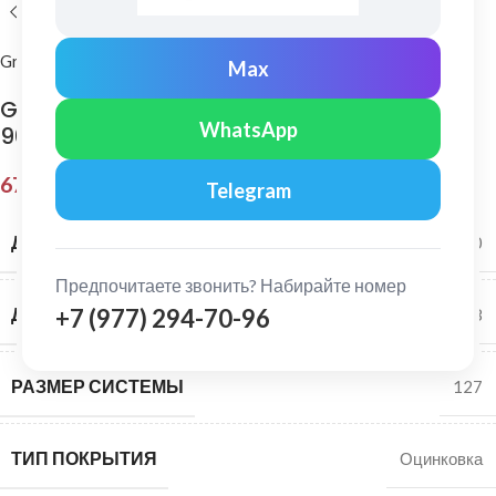
Grand Line
Max
Grand Line: Угол желоба прямоуг внешний
WhatsApp
90гр Vortex Zn
678,00
₽
Telegram
ДИАМЕТР ЖЕЛОБА
126*100
Предпочитаете звонить? Набирайте номер
+7 (977) 294-70-96
ДИАМЕТР ТРУБЫ
102*78
РАЗМЕР СИСТЕМЫ
127
ТИП ПОКРЫТИЯ
Оцинковка