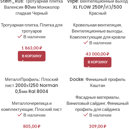
Stein_Rus: Тротуарная плитка
Vilpe: Вентиляционный выход
Валенсия 80мм Моноколор
XL FLOW 250P/ИЗ/500
гладкая Черный
Красный
Тротуарная плитка
,
Плитка для
Кровельная вентиляция
,
тротуаров
Вентиляционные выходы
,
В наличии
Комплектующие для кровли
В наличии
1 863,00
₽
43 000,00
₽
В КОРЗИНУ
В КОРЗИНУ
МеталлПрофиль: Плоский
Docke: Финишный профиль
лист 2000х1250 Norman
Каштан
0,5мм Ral 8004
Фасадные материалы
,
Металлочерепица и
Виниловый сайдинг
,
Финишный
комплектующие
,
Плоский лист
профиль для сайдинга
В наличии
В наличии
805,00
₽
309,00
₽