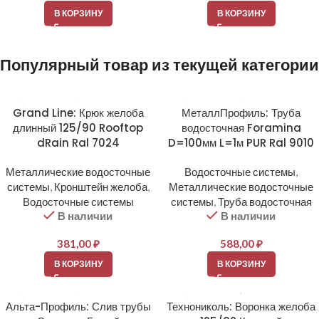
В КОРЗИНУ
В КОРЗИНУ
Популярный товар из текущей категории
Grand Line: Крюк желоба
МеталлПрофиль: Труба
длинный 125/90 Rooftop
водосточная Foramina
dRain Ral 7024
D=100мм L=1м PUR Ral 9010
Металлические водосточные
Водосточные системы
,
системы
,
Кронштейн желоба
,
Металлические водосточные
Водосточные системы
системы
,
Труба водосточная
В наличии
В наличии
381,00
₽
588,00
₽
В КОРЗИНУ
В КОРЗИНУ
Альта-Профиль: Слив трубы
Технониколь: Воронка желоба