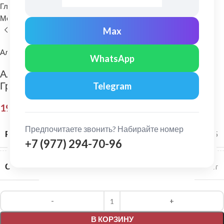
Главная
Водосточные системы
Металлические водосточные системы
Колено трубы
Max
Альта-Профиль
WhatsApp
Альта-Профиль: Колено трубы 67 гр. Элит
Графит
Telegram
195,00
₽
Предпочитаете звонить? Набирайте номер
РАЗМЕР СИСТЕМЫ
125/95
+7 (977) 294-70-96
СЕРИЯ
Элит
Alternative:
В КОРЗИНУ