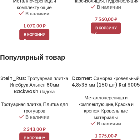
Металлочерепица и
пароизоляция
,
Гидроизоляция
В наличии
комплектующие
В наличии
7 560,00
₽
1 070,00
₽
В КОРЗИНУ
В КОРЗИНУ
Популярный товар
Stein_Rus: Тротуарная плитка
Daxmer: Саморез кровельный
Инсбрук Альпен 60мм
4,8х35 мм (250 шт) Ral 9005
Backwash Ладога
Металлочерепица и
Тротуарная плитка
,
Плитка для
комплектующие
,
Краска и
тротуаров
крепеж
,
Кровельные
В наличии
материалы
В наличии
2 343,00
₽
1 075,00
₽
В КОРЗИНУ