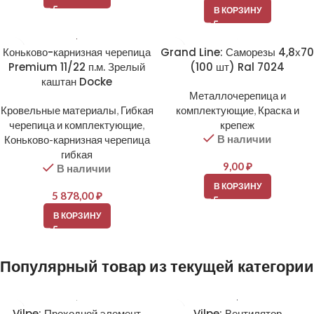
В КОРЗИНУ
Коньково-карнизная черепица
Grand Line: Саморезы 4,8х70
Premium 11/22 п.м. Зрелый
(100 шт) Ral 7024
каштан Docke
Металлочерепица и
Кровельные материалы
,
Гибкая
комплектующие
,
Краска и
черепица и комплектующие
,
крепеж
В наличии
Коньково-карнизная черепица
гибкая
9,00
₽
В наличии
В КОРЗИНУ
5 878,00
₽
В КОРЗИНУ
Популярный товар из текущей категории
Vilpe: Проходной элемент
Vilpe: Вентилятор