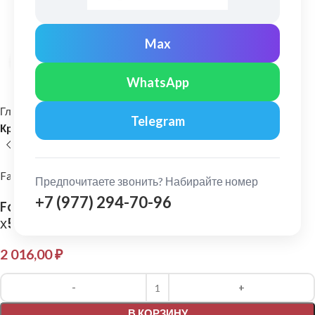
Max
Нажмите, чтобы увеличить
WhatsApp
Главная
Комплектующие для кровли
Telegram
Кровельные комплектующие
FarAcs
Предпочитаете звонить? Набирайте номер
+7 (977) 294-70-96
FarAcs: Аэроэлемент конька/хребта 300 мм
х5 м Коричневый
2 016,00
₽
Alternative:
В КОРЗИНУ