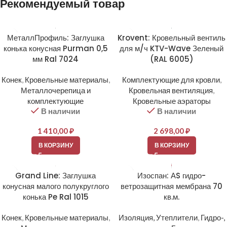
Рекомендуемый товар
МеталлПрофиль: Заглушка
Krovent: Кровельный вентиль
конька конусная Purman 0,5
для м/ч KTV-Wave Зеленый
мм Ral 7024
(RAL 6005)
Конек
,
Кровельные материалы
,
Комплектующие для кровли
,
Металлочерепица и
Кровельная вентиляция
,
комплектующие
Кровельные аэраторы
В наличии
В наличии
1 410,00
₽
2 698,00
₽
В КОРЗИНУ
В КОРЗИНУ
Grand Line: Заглушка
Изоспан: АS гидро-
конусная малого полукруглого
ветрозащитная мембрана 70
конька Pe Ral 1015
кв.м.
Конек
,
Кровельные материалы
,
Изоляция, Утеплители
,
Гидро-,