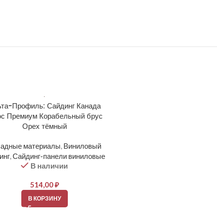
та-Профиль: Сайдинг Канада
Docke: PREMIUM Сайд
с Премиум Корабельный брус
Корабельный брус D4.5D К
Орех тёмный
Фасадные материалы
,
Вин
адные материалы
,
Виниловый
сайдинг
,
Сайдинг-панели ви
В наличии
инг
,
Сайдинг-панели виниловые
В наличии
364,00
₽
514,00
₽
В КОРЗИНУ
В КОРЗИНУ