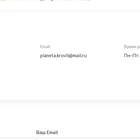
Email
Время р
planeta.krovli@mail.ru
Пн–Пт:
Ваш Email