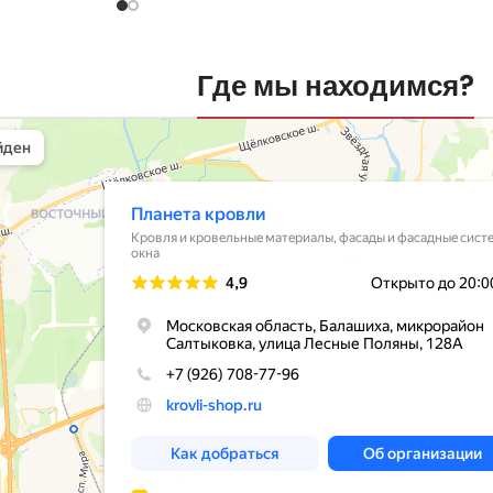
Где мы находимся?
вли
овельные материалы в Балашихе
шихе