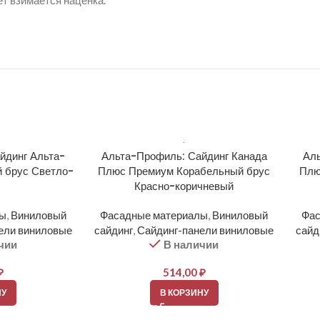
ет взимается наценка.
йдинг Альта-
Альта-Профиль: Сайдинг Канада
Аль
 брус Светло-
Плюс Премиум Корабельный брус
Плю
Красно-коричневый
лы
,
Виниловый
Фасадные материалы
,
Виниловый
Фас
ели виниловые
сайдинг
,
Сайдинг-панели виниловые
сайд
чии
В наличии
₽
514,00
₽
НУ
В КОРЗИНУ