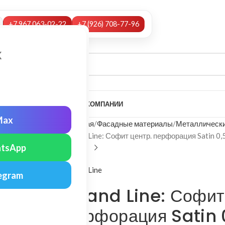
+7 967 063-02-22
+7 (926) 708-77-96
х
А
НАШИ УСЛУГИ
МОНТАЖ
О КОМПАНИИ
Max
Главная
Фасадные материалы
Металлически
Grand Line: Софит центр. перфорация Satin 0,
tsApp
Grand Line
egram
Grand Line: Софит
перфорация Satin 