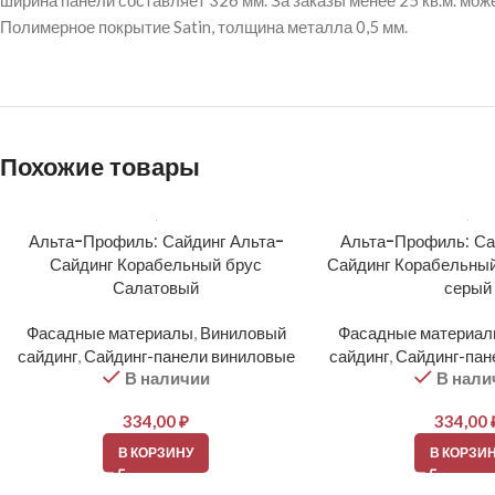
ширина панели составляет 326 мм. За заказы менее 25 кв.м. мож
Полимерное покрытие Satin, толщина металла 0,5 мм.
Похожие товары
Альта-Профиль: Сайдинг Альта-
Альта-Профиль: Са
Сайдинг Корабельный брус
Сайдинг Корабельный
Салатовый
серый
Фасадные материалы
,
Виниловый
Фасадные материа
сайдинг
,
Сайдинг-панели виниловые
сайдинг
,
Сайдинг-пан
В наличии
В нали
334,00
₽
334,00
В КОРЗИНУ
В КОРЗИ