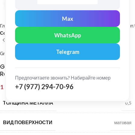
Нажмите, чтобы увеличить
Max
Главная
Фасадные материалы
Металлический сайдинг и софит
Софит
WhatsApp
Telegram
Grand Line
Grand Line: Софит центр. перфорация
Rooftop Бархат 0,5 мм Ral 7016
Предпочитаете звонить? Набирайте номер
+7 (977) 294-70-96
1 708,00
₽
ТОЛЩИНА МЕТАЛЛА
0,5
ВИД ПОВЕРХНОСТИ
матовая