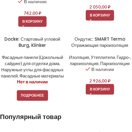
В наличии
2 050,00
₽
742,00
₽
В КОРЗИНУ
В КОРЗИНУ
Docke: Стартовый угловой
Ондутис: SMART Termo
Burg, Klinker
Отражающая пароизоляция
Фасадные панели (Цокольный
Изоляция, Утеплители
,
Гидро-,
сайдинг) для отделки дома
,
пароизоляция
,
Пароизоляция
В наличии
Наружные углы для фасадных
панелей
,
Фасадные материалы
2 926,00
₽
Нет в наличии
В КОРЗИНУ
ПОДРОБНЕЕ
Популярный товар