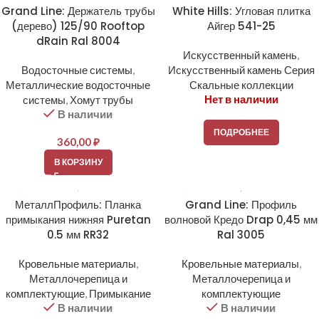
Grand Line: Держатель трубы
White Hills: Угловая плитка
(дерево) 125/90 Rooftop
Айгер 541-25
dRain Ral 8004
Искусственный камень
,
Водосточные системы
,
Искусственный камень Серия
Металлические водосточные
Скальные коллекции
Нет в наличии
системы
,
Хомут трубы
В наличии
ПОДРОБНЕЕ
360,00
₽
В КОРЗИНУ
МеталлПрофиль: Планка
Grand Line: Профиль
примыкания нижняя Puretan
волновой Кредо Drap 0,45 мм
0.5 мм RR32
Ral 3005
Кровельные материалы
,
Кровельные материалы
,
Металлочерепица и
Металлочерепица и
комплектующие
,
Примыкание
комплектующие
В наличии
В наличии