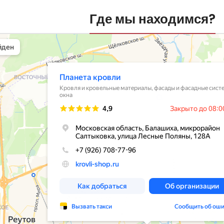
Где мы находимся?
вли
овельные материалы в Балашихе
шихе