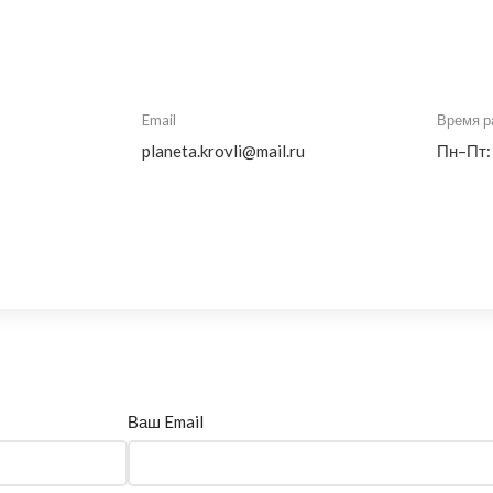
Email
Время р
planeta.krovli@mail.ru
Пн–Пт:
Ваш Email