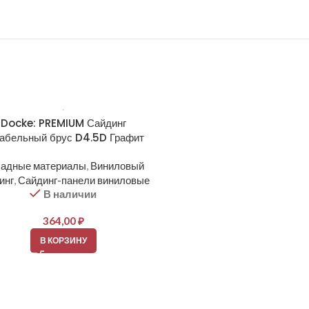
Docke: PREMIUM Сайдинг
Docke: PREMIUM Сайд
абельный брус D4.5D Графит
Корабельный брус D4.5D
адные материалы
,
Виниловый
Фасадные материалы
,
Вин
инг
,
Сайдинг-панели виниловые
сайдинг
,
Сайдинг-панели ви
В наличии
В наличии
364,00
₽
364,00
₽
В КОРЗИНУ
В КОРЗИНУ