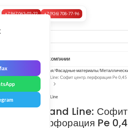
+7 967 063-02-22
+7 (926) 708-77-96
х
А
НАШИ УСЛУГИ
МОНТАЖ
О КОМПАНИИ
Max
Главная
Фасадные материалы
Металлически
Grand Line: Софит центр. перфорация Pe 0,45
tsApp
Grand Line
egram
Grand Line: Софит
перфорация Pe 0,4