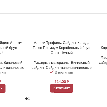
йдинг Альта-
Альта-Профиль: Сайдинг Канада
ьный брус
Плюс Премиум Корабельный брус
Кор
ый
Орех тёмный
Фас
лы
,
Виниловый
Фасадные материалы
,
Виниловый
сайд
ели виниловые
сайдинг
,
Сайдинг-панели виниловые
чии
В наличии
₽
514,00
₽
НУ
В КОРЗИНУ