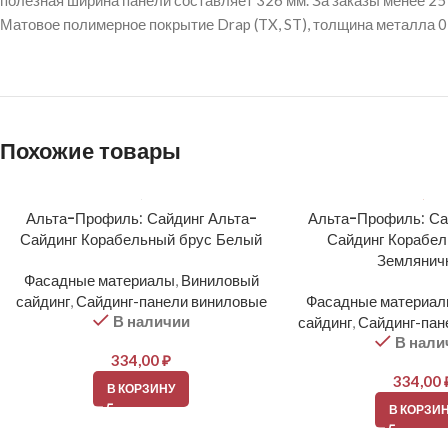
полезная ширина панели составляет 326 мм. За заказы менее 25 
Матовое полимерное покрытие Drap (TX, ST), толщина металла 0
Похожие товары
Альта-Профиль: Сайдинг Альта-
Альта-Профиль: Са
Сайдинг Корабельный брус Белый
Сайдинг Корабел
Землянич
Фасадные материалы
,
Виниловый
сайдинг
,
Сайдинг-панели виниловые
Фасадные материа
В наличии
сайдинг
,
Сайдинг-пан
В нали
334,00
₽
334,00
В КОРЗИНУ
В КОРЗИ