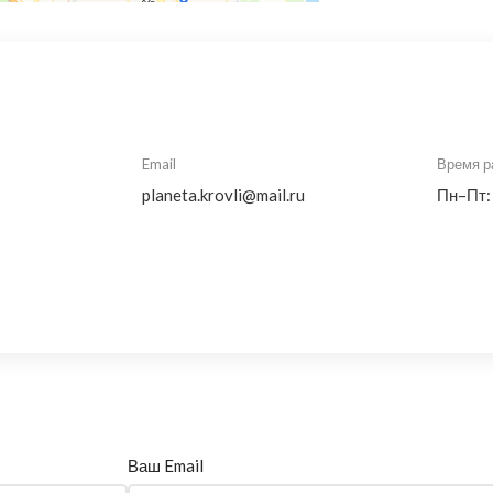
Email
Время р
planeta.krovli@mail.ru
Пн–Пт:
Ваш Email