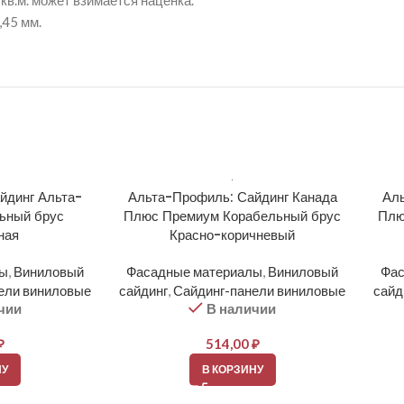
кв.м. может взимается наценка.
,45 мм.
йдинг Альта-
Альта-Профиль: Сайдинг Канада
Аль
ьный брус
Плюс Премиум Корабельный брус
Плю
ная
Красно-коричневый
лы
,
Виниловый
Фасадные материалы
,
Виниловый
Фас
ели виниловые
сайдинг
,
Сайдинг-панели виниловые
сайд
чии
В наличии
₽
514,00
₽
НУ
В КОРЗИНУ