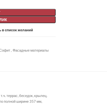
У
КЛИК
 в список желаний
Софит
,
Фасадные материалы
ч. террас, беседок, крылец.
 по полной ширине 357 мм,