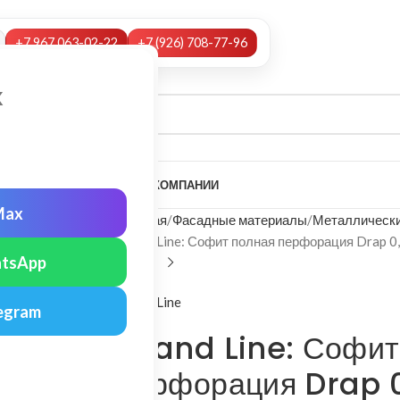
+7 967 063-02-22
+7 (926) 708-77-96
х
А
НАШИ УСЛУГИ
МОНТАЖ
О КОМПАНИИ
Max
Главная
Фасадные материалы
Металлически
Grand Line: Софит полная перфорация Drap 0
tsApp
Grand Line
egram
Grand Line: Софит
перфорация Drap 0