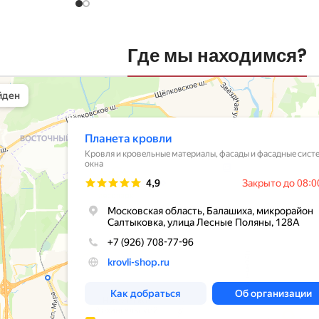
Где мы находимся?
вли
овельные материалы в Балашихе
шихе