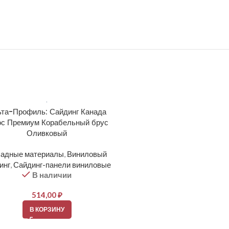
та-Профиль: Сайдинг Канада
Альта-Профиль: Сайдинг 
с Премиум Корабельный брус
Плюс Премиум Корабельны
Оливковый
Орех тёмный
адные материалы
,
Виниловый
Фасадные материалы
,
Вин
инг
,
Сайдинг-панели виниловые
сайдинг
,
Сайдинг-панели ви
В наличии
В наличии
514,00
₽
514,00
₽
В КОРЗИНУ
В КОРЗИНУ