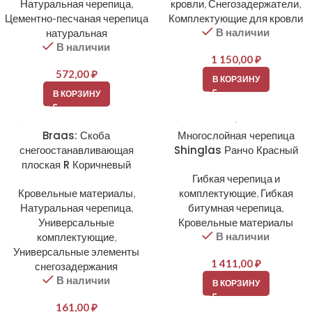
Натуральная черепица
,
кровли
,
Снегозадержатели
,
Цементно-песчаная черепица
Комплектующие для кровли
В наличии
натуральная
В наличии
1 150,00
₽
572,00
₽
В КОРЗИНУ
В КОРЗИНУ
Braas: Скоба
Многослойная черепица
снегоостанавливающая
Shinglas Ранчо Красный
плоская R Коричневый
Гибкая черепица и
Кровельные материалы
,
комплектующие
,
Гибкая
Натуральная черепица
,
битумная черепица
,
Универсальные
Кровельные материалы
В наличии
комплектующие
,
Универсальные элементы
1 411,00
₽
снегозадержания
В наличии
В КОРЗИНУ
161,00
₽