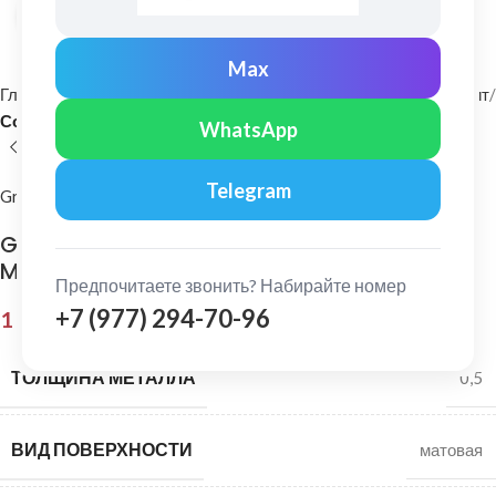
Нажмите, чтобы увеличить
Max
Главная
Фасадные материалы
Металлический сайдинг и софит
Софит
WhatsApp
Telegram
Grand Line
Grand Line: Софит без перфорации Satin
Matt 0,5 мм Ral 8017
Предпочитаете звонить? Набирайте номер
+7 (977) 294-70-96
1 646,00
₽
ТОЛЩИНА МЕТАЛЛА
0,5
ВИД ПОВЕРХНОСТИ
матовая