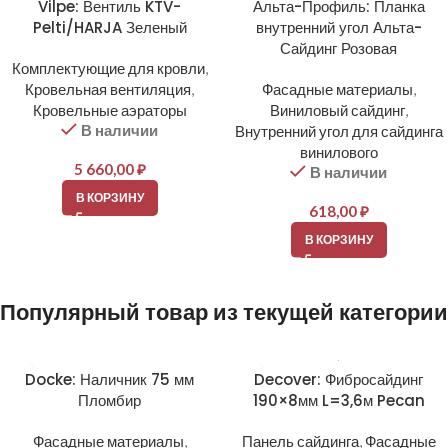
Vilpe: Вентиль KTV-
Альта-Профиль: Планка
Pelti/HARJA Зеленый
внутренний угол Альта-
Сайдинг Розовая
Комплектующие для кровли
,
Кровельная вентиляция
,
Фасадные материалы
,
Кровельные аэраторы
Виниловый сайдинг
,
В наличии
Внутренний угол для сайдинга
винилового
5 660,00
₽
В наличии
В КОРЗИНУ
618,00
₽
В КОРЗИНУ
Популярный товар из текущей категории
Docke: Наличник 75 мм
Decover: Фибросайдинг
Пломбир
190×8мм L=3,6м Pecan
Фасадные материалы
,
Панель сайдинга
,
Фасадные